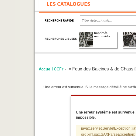
LES CATALOGUES
RECHERCHE RAPIDE
Imprimés
multimédia
RECHERCHES CIBLÉES
Accueil CCFr
« Feux des Baleines & de Chassi[ 
>
Une erreur est survenue. Si le message détaillé ne s'affic
Une erreur système est survenue sur
impossible.
javax.servlet.ServletException: j
org.xml.sax.SAXParseException; s