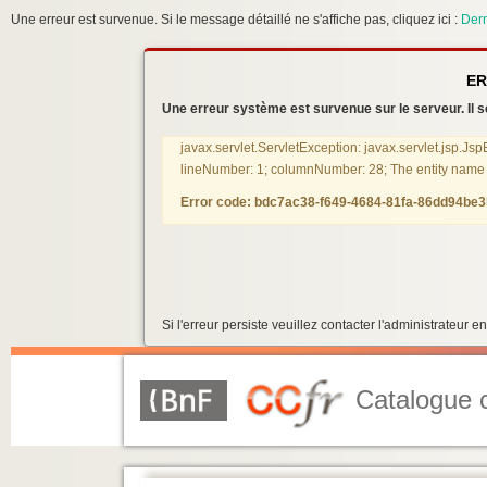
Une erreur est survenue. Si le message détaillé ne s'affiche pas, cliquez ici :
Dern
ER
Une erreur système est survenue sur le serveur. Il se
javax.servlet.ServletException: javax.servlet.jsp.Js
lineNumber: 1; columnNumber: 28; The entity name mu
Error code: bdc7ac38-f649-4684-81fa-86dd94be
Si l'erreur persiste veuillez contacter l'administrateur
Catalogue c