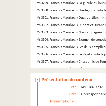
Ms 3299. François Mauriac. « La gueule du loup »
Ms 3300. François Mauriac. « Une leçon », artic
Ms 3301. François Mauriac. « Qualis artifex… », 
Ms 3302. François Mauriac. « Dupont et Durand »
Ms 3303. François Mauriac. « Nos campagnes mena
Ms 3304. François Mauriac. « Examen de conscien
Ms 3305. François Mauriac. « Les deux complices 
Ms 3306. François Mauriac. « Le Rejet », article
Ms 3307. François Mauriac. « Chers amis de Tem
Ms 3308. François Mauriac. « A la base de notre e
Ms 3309. François Mauriac. « Pour le temps de gu
Présentation du contenu
Ms 3310. François Mauriac. « La voix de leur maît
Cote
Ms 3286-3292
Ms 3311. François Mauriac. « Cette idée me pour
Titre
Correspondance
Ms 3312. François Mauriac. « Nos joies nous arr
Présentation du
Ms 3313. François Mauriac. « Comme la plus g