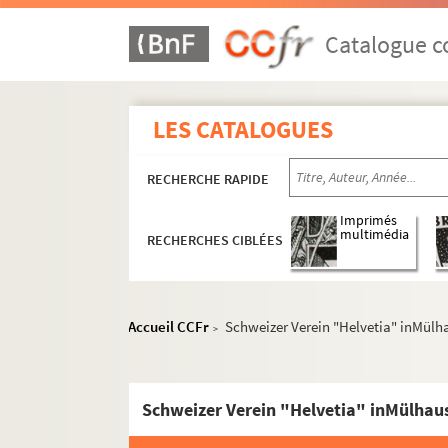
Catalogue co
LES CATALOGUES
RECHERCHE RAPIDE
Imprimés
Ehrenfried Stoeber
multimédia
RECHERCHES CIBLÉES
Auguste Stoeber
Correspondance
Accueil CCFr
Schweizer Verein "Helvetia" inMülh
Tiroir 1G. Correspondance Auguste St
>
Tiroir 2G. Correspondance Auguste Stoe
Tiroir 3G. Correspondance Auguste Stoe
Schweizer Verein "Helvetia" inMülhau
La à Lu