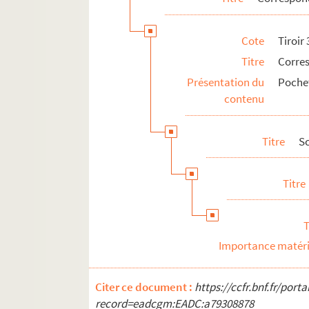
Cote
Tiroir
Titre
Corre
Présentation du
Pochet
contenu
Titre
S
Titre
T
Importance matéri
Citer ce document :
https://ccfr.bnf.fr/por
record=eadcgm:EADC:a79308878