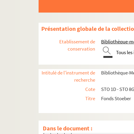
R
Schm-Schw-St-Su
pochette en carton noté de la ma
Présentation globale de la collecti
Sch
Etablissement de
Bibliothèque-m
1 liste manuscrite de corres
conservation
Tous les
Schmerber, Camille
Schmidt, W.
Schmidt, Erich, Dr.
Intitulé de l'instrument de
Bibliothèque-M
recherche
Schmidt, C. F.
Cote
STO 1D - STO 8
Schneider, Auguste
Titre
Fonds Stoeber
Schneider, Felix
Schoell, J. L.
Schoen, Jean de Frédéric, M
Dans le document :
Schreck