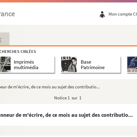
ession de feu M. Gonse [...]"
rance
Mon compte C
 M. de Belombze à M. Gayot son frère [...]"
'Intendance de Comte et l'alsace sous les ordr...
E
sement de la Régie"
CHERCHES CIBLÉES
 puisque ce même compte [...]"
Imprimés
Base
tat de 4 miliciens [...]"
multimédia
Patrimoine
'écrire le 26 du mois derniers au sujet de l...
neur de m'écrire, de ce mois au sujet des contributio...
e Monsieur de luy procurer les Eclaircissements...
Notice
1 sur 1
 obliger tous le monde et particulièrement ceux...
onneur de m'écrire, de ce mois au sujet des contributio...
'écrire le 15 de ce mois sur l'objet des con...
eur de m'écrire le 5 de ce mois les copies d...