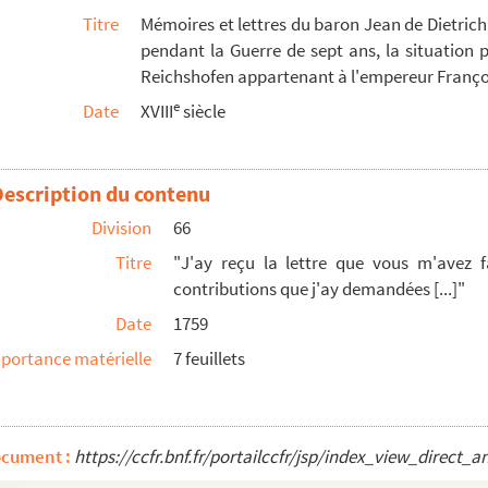
Titre
Mémoires et lettres du baron Jean de Dietrich,
du Sar(?)lement de metz Chambre de la Tournelle...
pendant la Guerre de sept ans, la situation 
Reichshofen appartenant à l'empereur Françoi
 que le Roy vient de rendre pour proroger jusq...
e
Date
XVIII
siècle
lants aux hôpitaux sédentaires"
Description du contenu
 sur les réponses à ce mémoire"
Division
66
rt de Vezel ne m'ont pas permis de suivre comme ...
Titre
"J'ay reçu la lettre que vous m'avez f
cher sur Giessen"
contributions que j'ay demandées [...]"
M. le M. de Broglie du S. de ce mois que la d...
Date
1759
viande aux troupes de l'armée commandée par M. l...
portance matérielle
7 feuillets
onneur de m'écrire le X et en même temps que ...
le maréchal du may sur la régie de l'habilleme...
ale d'arme blanche [...]"
ocument :
https://ccfr.bnf.fr/portailccfr/jsp/index_view_dire
des reventes [...]"