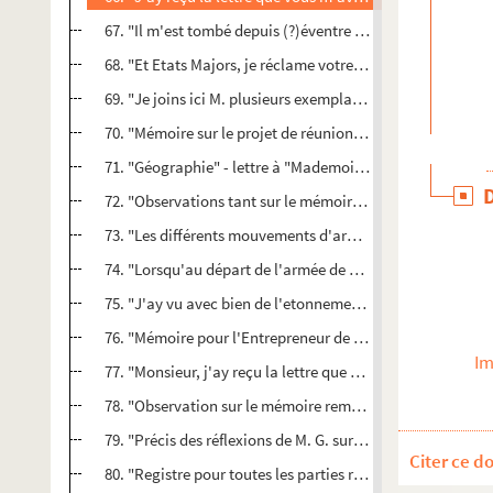
67. "Il m'est tombé depuis (?)éventre les mains un arrêt 
68. "Et Etats Majors, je réclame votre justice [...]"
69. "Je joins ici M. plusieurs exemplaires de l'ordonnance
70. "Mémoire sur le projet de réunion eds hôpitaux ambu
71. "Géographie" - lettre à "Mademoiselle"
72. "Observations tant sur le mémoire de M. Desvouve que
73. "Les différents mouvements d'armée depuis notre dépa
74. "Lorsqu'au départ de l'armée de Dusseldorff pour mar
75. "J'ay vu avec bien de l'etonnement M. par la lettre de 
76. "Mémoire pour l'Entrepreneur de la fourniture et la 
Im
77. "Monsieur, j'ay reçu la lettre que vous m'avez fait l'h
78. "Observation sur le mémoire remis le 3 juin 1775 à M. 
79. "Précis des réflexions de M. G. sur la manufacture roy
Citer ce d
80. "Registre pour toutes les parties relatives à la recette 