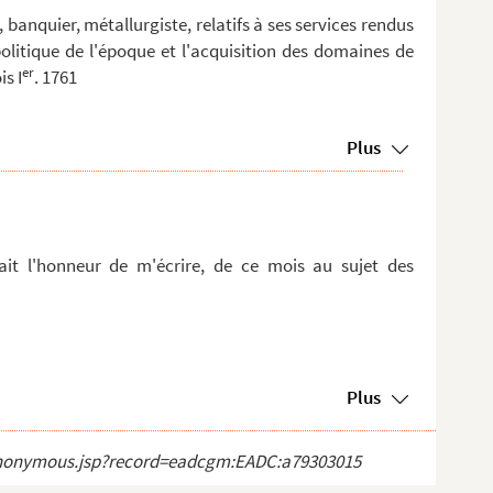
 banquier, métallurgiste, relatifs à ses services rendus
politique de l'époque et l'acquisition des domaines de
er
s I
. 1761
Plus
ait l'honneur de m'écrire, de ce mois au sujet des
Plus
ct_anonymous.jsp?record=eadcgm:EADC:a79303015