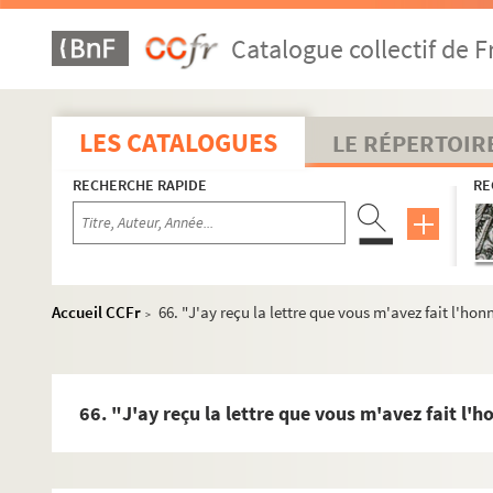
38. "Les Sierre Mercier Charon à Pegueuse devoir à la succ
Catalogue collectif de F
39. "Pour Etablir l'objet des raisons qui ont été faites par
40. Copie de lettre du 4 mai 1761
41. "Mémoire - Les (?) a été employé dans les bureaux de l
LES CATALOGUES
LE RÉPERTOIR
42. "Mémoire sur l'habillemet des troupes et sur l'établis
RECHERCHE RAPIDE
RE
43. "Et dénué de la précision que l'on semble y demander
44. "J'ay l'honneur M. de vous envoyer cy joint un nouvel E
45. "Le Zèle que M. Le Moyne Commi(?) des guerres [...]"
46. "J'ay reçu la lettre que vous m'avez fait l'honneur de m
Accueil CCFr
66. "J'ay reçu la lettre que vous m'avez fait l'hon
>
47. "M. Gérard p(?) Commis des affaires Etrangères me pri
48. "Je sais par Expérience M. combien vous êtess porté à
49. "Mémoire - La résolution [...]"
66. "J'ay reçu la lettre que vous m'avez fait l'h
50. "J'ai reçu la lettre que vous m'avez fait l'honneur de m
51. "M. j'ay reçu avec la lettre que vous m'avez fait l'honn