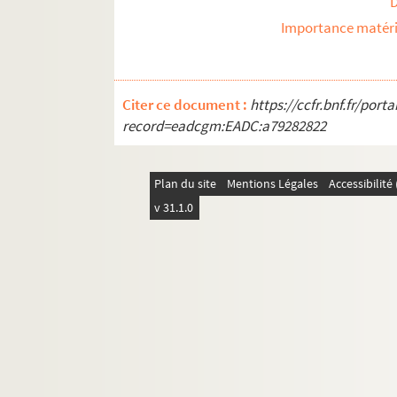
Importance matéri
Citer ce document :
https://ccfr.bnf.fr/por
record=eadcgm:EADC:a79282822
Plan du site
Mentions Légales
Accessibilit
v 31.1.0