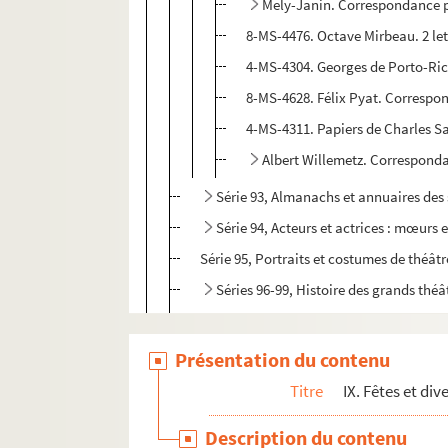
Mely-Janin. Correspondance 
8-MS-4476. Octave Mirbeau. 2 le
4-MS-4304. Georges de Porto-Rich
8-MS-4628. Félix Pyat. Correspo
4-MS-4311. Papiers de Charles Sa
Albert Willemetz. Correspond
Série 93, Almanachs et annuaires des
Série 94, Acteurs et actrices : mœurs 
Série 95, Portraits et costumes de théâtr
Séries 96-99, Histoire des grands théâ
Séries 100-102, Histoire des petits thé
Présentation du contenu
Section C : série 103, Bals et jardins publ
Section D : série 104, Le monde galant
Titre
IX. Fêtes et di
Section E : série 105, Le jeu et les joueurs
Description du contenu