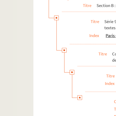
Section F : série 106, Les sports ; Les cour
Titre
Section B :
Titre
Série 
texte
Index
Paris
Titre
C
de
Titre
Index
T