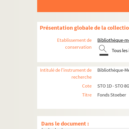
Ravènes, Marie
Reber, Balth[azar], Dr.
Regnaud, A.
Présentation globale de la collecti
Reiber, Ferd[inand]
Reinhard, Auguste
Etablissement de
Bibliothèque-m
Reissenberger, Karl, Dr.
conservation
Tous les
Reithard (Schulinspektor)
Renaud, Th.
Intitulé de l'instrument de
Bibliothèque-M
Rencker
recherche
Reuss, Ed.
Cote
STO 1D - STO 8
Reuss, Rudolf
Titre
Fonds Stoeber
Reussner, F.
Véron-Réville, [Armand-Antoine
zu Rhein, von
Dans le document :
Rieder, Am.