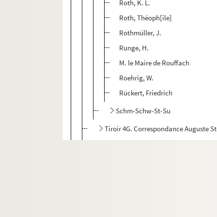
Roth, K. L.
Roth, Théoph[ile]
Rothmüller, J.
Runge, H.
M. le Maire de Rouffach
Roehrig, W.
Rückert, Friedrich
Schm-Schw-St-Su
Tiroir 4G. Correspondance Auguste S
Tiroir 5G. Correspondance Auguste S
Manuscrits et imprimés
Adolphe Stoeber
Descendants Stoeber