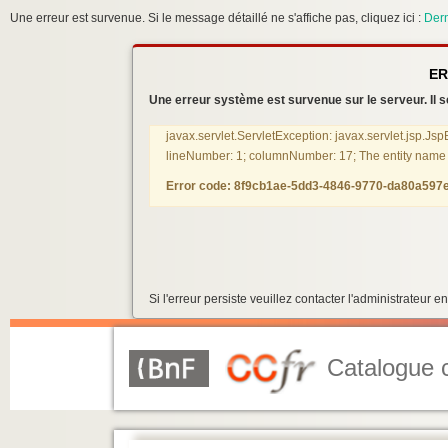
Une erreur est survenue. Si le message détaillé ne s'affiche pas, cliquez ici :
Dern
ER
Une erreur système est survenue sur le serveur. Il se
javax.servlet.ServletException: javax.servlet.jsp.Js
lineNumber: 1; columnNumber: 17; The entity name mu
Error code: 8f9cb1ae-5dd3-4846-9770-da80a597
Si l'erreur persiste veuillez contacter l'administrateur
Catalogue c