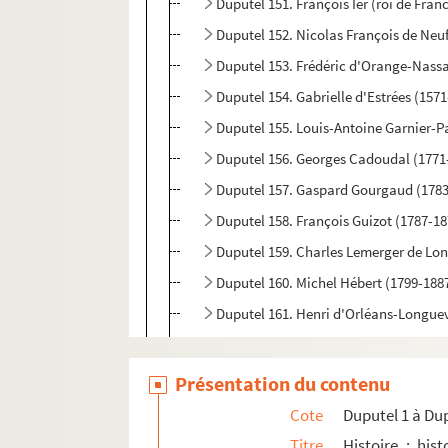
Duputel 151. François Ier (roi de Fran
Duputel 152. Nicolas François de Neu
Duputel 153. Frédéric d'Orange-Nassa
Duputel 154. Gabrielle d'Estrées (157
Duputel 155. Louis-Antoine Garnier-P
Duputel 156. Georges Cadoudal (1771
Duputel 157. Gaspard Gourgaud (1783
Duputel 158. François Guizot (1787-18
Duputel 159. Charles Lemerger de Lo
Duputel 160. Michel Hébert (1799-188
Duputel 161. Henri d'Orléans-Longuev
Duputel 162. Henri II (roi de France, 
Duputel 163. Henri III (roi de France, 
Présentation du contenu
Duputel 164. Henri IV (roi de France, 
Cote
Duputel 1 à Du
Duputel 165. Charles Joseph Fortuné 
Titre
Histoire : his