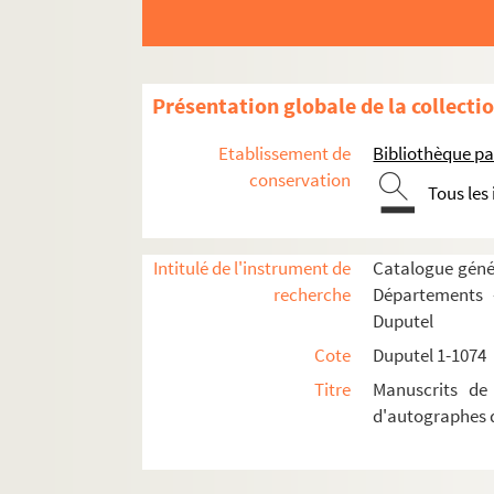
Duputel 124. Marie-Gabriel-Florent-A
Duputel 125. Henri Clarke, Duc de Fel
Duputel 126. Bertrand Clauzel (1772-
Présentation globale de la collecti
Duputel 127. Aimé-Marie-Gaspard Cle
Etablissement de
Bibliothèque pa
Duputel 128. Jean-Baptiste Colbert (
conservation
Tous les
Duputel 129. Louis de Bourbon Condé 
Duputel 130. Louis-Joseph de Bourbo
Duputel 131. Victor Cousin (1792-1867
Intitulé de l'instrument de
Catalogue génér
recherche
Départements 
Duputel 132. Adolphe Crémieux (1796
Duputel
Duputel 133. Charles-Henri Dambray 
Cote
Duputel 1-1074
Duputel 134. Antoine Balthazar Josep
Titre
Manuscrits de 
Duputel 135. Pierre Daru (1767-1829)
d'autographes d
Duputel 136. Jacques Defermon (1752
Duputel 137. Jean-François-Aimé Dej