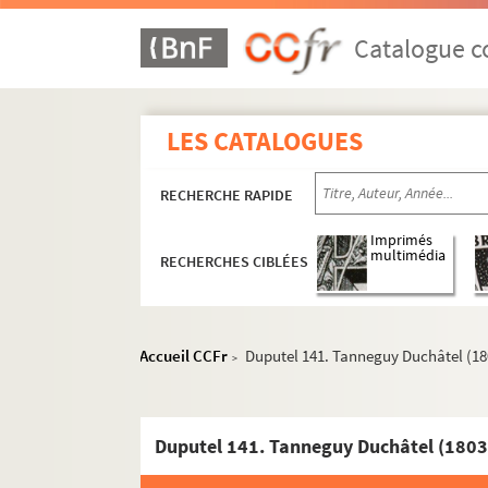
Duputel 109. Charles Guillaume Ferd
Duputel 110. Jean-Antoine-Joseph de
Catalogue co
Duputel 111. Charles-Alexandre de C
Duputel 112. Armand-Gaston Camus (
LES CATALOGUES
Duputel 113. Jean-Baptiste Camille d
Duputel 114. Lucien Bonaparte (1775
RECHERCHE RAPIDE
Duputel 115. Marie-Barthélemy de Ca
Duputel 116. Charles de La Croix Cast
Imprimés
multimédia
RECHERCHES CIBLÉES
Duputel 117. Lazare Carnot (1753-182
Duputel 118. Michel Chamillart (1654
Duputel 119. Jean-Antoine Chaptal (
Accueil CCFr
Duputel 141. Tanneguy Duchâtel (18
>
Duputel 120. Charles X (roi de France
Duputel 121. Charles (archiduc d'Autr
Duputel 122. François-René de Chate
Duputel 141. Tanneguy Duchâtel (180
Duputel 123. Étienne-François de Cho