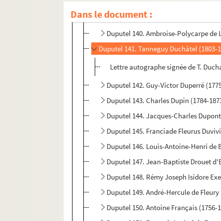
Duputel 138. Gabriel Delessert (1786-
Dans le document :
Duputel 139. Diane de Poitiers (1499-
Duputel 140. Ambroise-Polycarpe de 
Duputel 141. Tanneguy Duchâtel (1803-
Lettre autographe signée de T. Duch
Duputel 142. Guy-Victor Duperré (177
Duputel 143. Charles Dupin (1784-187
Duputel 144. Jacques-Charles Dupont 
Duputel 145. Franciade Fleurus Duvivi
Duputel 146. Louis-Antoine-Henri de 
Duputel 147. Jean-Baptiste Drouet d'
Duputel 148. Rémy Joseph Isidore Ex
Duputel 149. André-Hercule de Fleury
Duputel 150. Antoine Français (1756-