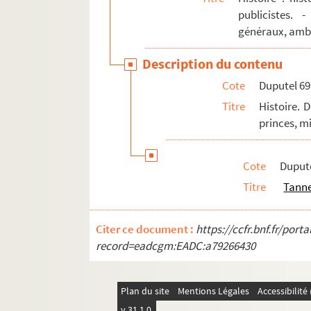
publicistes. 
Duputel 166. Michel de L'Hospital (15
généraux, amb
Duputel 167. Jean-Guillaume Hyde de 
Duputel 168. Louis Léon Jacob (1768-
Description du contenu
Duputel 169. Hippolyte-François Jaub
Cote
Duputel 69
Duputel 170. Louis Jaucourt (chevalie
Titre
Histoire. 
Duputel 171. Joséphine (impératrice 
princes, m
Duputel 172. Gilbert Du Motier marqui
Duputel 173. Jacques Laffitte (1767-1
Cote
Duput
Titre
Tanne
Duputel 174. Joseph-Jean Lagarde (1
Duputel 175. Joseph Henri Joachim L
Citer ce document :
https://ccfr.bnf.fr/por
Duputel 176. Maximilien Lamarque (1
record=eadcgm:EADC:a79266430
Duputel 177. Alphonse de Lamartine 
Duputel 178. Chrétien-Guillaume de 
Plan du site
Mentions Légales
Accessibilit
Duputel 179. Louis Phelypeaux marquis
v 31.1.0