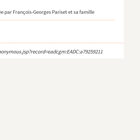
 par François-Georges Pariset et sa famille
ct_anonymous.jsp?record=eadcgm:EADC:a79259211