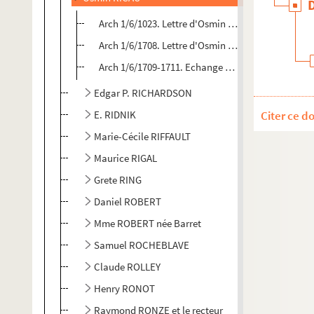
Arch 1/6/1023. Lettre d'Osmin Ricau à F.-G. Parise
Arch 1/6/1708. Lettre d'Osmin Ricau
Arch 1/6/1709-1711. Echange de lettres entre Osmi
Edgar P. RICHARDSON
E. RIDNIK
Citer ce d
Marie-Cécile RIFFAULT
Maurice RIGAL
Grete RING
Daniel ROBERT
Mme ROBERT née Barret
Samuel ROCHEBLAVE
Claude ROLLEY
Henry RONOT
Raymond RONZE et le recteur