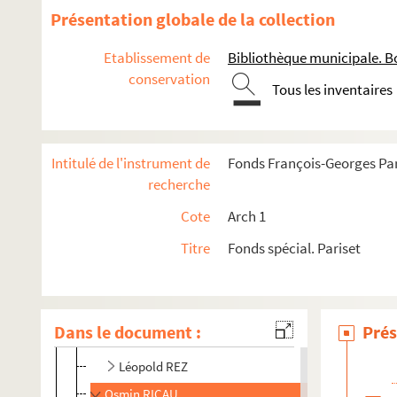
Pierre QUARRE
Présentation globale de la collection
Daniel RABREAU
Etablissement de
Bibliothèque municipale. B
Licia e Carlo Ludovica RAGGHIANTI
conservation
Tous les inventaires
Jean RATEAU-Landeville
Hélène et Paul RAYMOND
Louis REAU
Intitulé de l'instrument de
Fonds François-Georges Par
Société REGARD, Bordeaux, Jacques Mérillau
recherche
B. RENCKENS
Cote
Arch 1
Jean RENON
Titre
Fonds spécial. Pariset
Yves RENOUARD
Francis RENOUX
REUNION des musées nationaux
Dans le document :
Prés
H. REY
Léopold REZ
Osmin RICAU