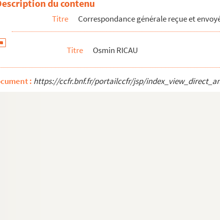
Description du contenu
t
Titre
Correspondance générale reçue et envoyée
n Ricau et Gilberte Martin-Méry
Titre
Osmin RICAU
ocument :
https://ccfr.bnf.fr/portailccfr/jsp/index_view_dire