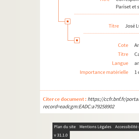
Pariset et 
Gilberte MARTIN-MERY
Michel MASTORAKIS
Titre
José 
Jean MASURE
François MAX-KANN
Cote
Ar
Arthur MAYER
Titre
Ca
Jonathan MAYNE
Langue
a
Roger MAZAURIC
Importance matérielle
1 
François MÉJAN
Annette et Fred MENSDORF
MERIAN (revue)
Citer ce document :
https://ccfr.bnf.fr/por
Marcel MERLE
record=eadcgm:EADC:a79258902
Paul MESPLÉ
Robert MESURET
Plan du site
Mentions Légales
Accessibilit
METROPOLITAN Museum of Art (The)
v 31.1.0