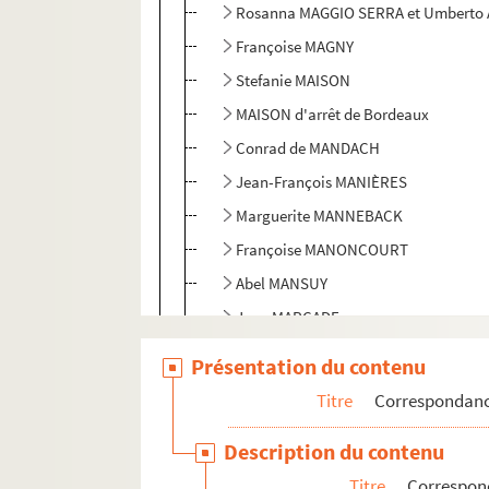
Rosanna MAGGIO SERRA et Umberto 
Françoise MAGNY
Stefanie MAISON
MAISON d'arrêt de Bordeaux
Conrad de MANDACH
Jean-François MANIÈRES
Marguerite MANNEBACK
Françoise MANONCOURT
Abel MANSUY
Jean MARCADE
Andrée MARIER-Pictet
Présentation du contenu
M. MARLIN
Titre
Correspondan
Pierre MAROT
Description du contenu
Pierre MARTIN
Titre
Correspon
René MARTIN