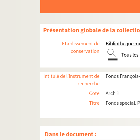
F. C. LEGRAND et Michelle Roques
Wolfgang LEHNER
Pierre LELIEVRE
Présentation globale de la collecti
Noël LE MARESQUIER
Etablissement de
Bibliothèque m
Pierre LÉON
conservation
Tous les
G. LEROI
Paul LEULLIOT
Intitulé de l'instrument de
Fonds François-
Jean-Jacques LÉVÊQUE
recherche
Madame Roger LEVY
Cote
Arch 1
LEWIS et Pierre-Henry Rodriguez
Titre
Fonds spécial. P
LIBRAIRIE des Quatre chemins - Edita
Max LIEBERMANN
A. LIÉNARD
Dans le document :
Jean LOISEAU