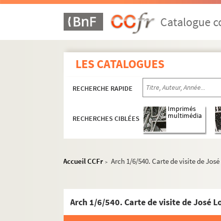
Pierre LAFARGUE
Catalogue co
Elie LAMBERT
Colette LAMY-Lassale
Gabriel LAPLANE
LES CATALOGUES
Albert LAPRADE
Librairie LAROUSSE
RECHERCHE RAPIDE
Abbé LAROZA
Imprimés
Jean-Claude LASSERRE
multimédia
RECHERCHES CIBLÉES
Monique LAVALLEE
Pierre LAVALLEE
Alain P. LAVAUD
Accueil CCFr
Arch 1/6/540. Carte de visite de Jos
>
Pierre LAVEDAN
Robert LE BLANT
Arch 1/6/540. Carte de visite de José 
Marc LE BOT
Jean-Maurice LEFORT