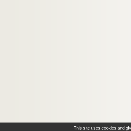
Guy PÉHOURCQ
Danielle PERCHERANCIER
Dr. José PEREZ-Llorca
Max PERLE
Olivier PERRIN
Marquis de PERSAN
Jaroslav PESINA
Gisèle PEZET
Joseph PHILIPPE
Charles PICARD
Elisabeth PIEPER
Geneviève PIJOAN
Dr Alexander PILIPCZUK
José Manuel PITA Andrade
This site uses cookies and gi
Jean POIRIER