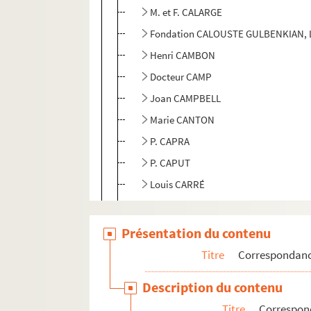
M. et F. CALARGE
Fondation CALOUSTE GULBENKIAN, Li
Henri CAMBON
Docteur CAMP
Joan CAMPBELL
Marie CANTON
P. CAPRA
P. CAPUT
Louis CARRÉ
CASA editrice arte veneta
Emile CASTEJA
Présentation du contenu
Enrico CASTELLI
Titre
Correspondan
Philippe CAZALIS
Description du contenu
CENTRE culturel américain (Bordeau
Titre
Correspon