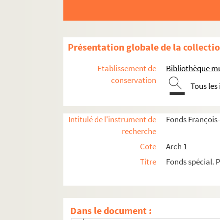
Yves BOTTINEAU
André BOULANGER
Wanda BOULEAU-Rabaud
Présentation globale de la collecti
A. BOURCERET
G. BOURJAC
Etablissement de
Bibliothèque m
Simone BOURLARD-COLLIN
conservation
Tous les
Lucile BOURRACHOT
Marcelle BOUTEMY
Intitulé de l'instrument de
Fonds François-
Jean BOYER
recherche
Ferdinand BOYER
Cote
Arch 1
Michel-François BRAIVE
Titre
Fonds spécial. P
Chrétien BRANDT
René BRIAT
Alain BRIEUX
Dans le document :
Denis BRISSAUD