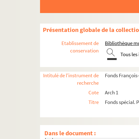
BIBLIOTHEQUE de Lunéville
BIBLIOTHEQUE nationale. Cabinet d
Marcel BIDEAU
Présentation globale de la collecti
BIENNALE DI VENEZIA
Henri BINAUD
Etablissement de
Bibliothèque m
Armand BLANCHARD
conservation
Tous les
Oldrich-Jacques BLAZICEK
Harry BOBER
Intitulé de l'instrument de
Fonds François-
Didier BODART
recherche
Sabine BOIROT
Cote
Arch 1
Edmond BOISSONNET
Titre
Fonds spécial. P
Jean-Michel BONDONNY
Georges BONGERS
Jean BONNAFOUS
Dans le document :
Roger BONNIOT