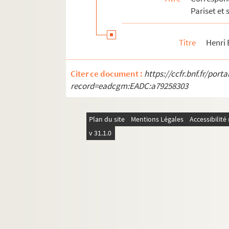
Arthur BURKHARD
Pariset et 
Günter BUSCH
Paul CAILLAUD
Titre
Henri
Jacques CAILLETEAU
CAISSE chirurgicale mutuelle de la G
Citer ce document :
https://ccfr.bnf.fr/por
M. et F. CALARGE
record=eadcgm:EADC:a79258303
Fondation CALOUSTE GULBENKIAN, Li
Henri CAMBON
Plan du site
Mentions Légales
Accessibilit
Docteur CAMP
v 31.1.0
Joan CAMPBELL
Marie CANTON
P. CAPRA
P. CAPUT
Louis CARRÉ
CASA editrice arte veneta