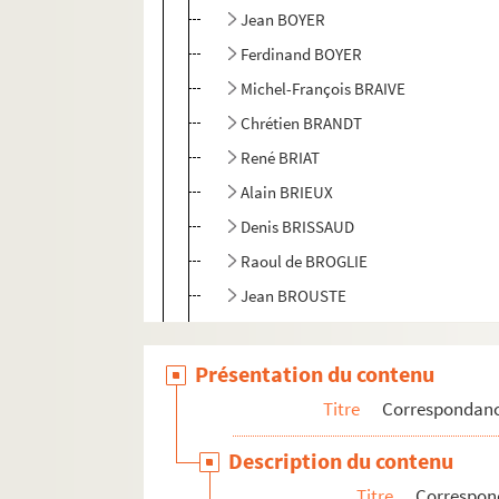
Jean BOYER
Ferdinand BOYER
Michel-François BRAIVE
Chrétien BRANDT
René BRIAT
Alain BRIEUX
Denis BRISSAUD
Raoul de BROGLIE
Jean BROUSTE
Raphaël BRUN
Maria Patrone BUGIARDINI
Présentation du contenu
Ludwig BUISSON
Titre
Correspondan
Marcel BULARD
Description du contenu
Jean BURIAS
Titre
Correspon