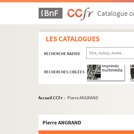
Catalogue co
LES CATALOGUES
RECHERCHE RAPIDE
Imprimés
multimédia
RECHERCHES CIBLÉES
Accueil CCFr
Pierre ANGRAND
>
Activités de recherche et publications
Vie universitaire et enseignement
Pierre ANGRAND
Dossiers par artiste, mouvement et techniqu
Colloques, conférences et expositions