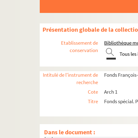
Comités, sociétés et associations
Correspondance
Correspondance générale reçue et envoyée p
Présentation globale de la collecti
ABBAYE de Maredsous
Etablissement de
Bibliothèque m
ACADEMIE nationale des Sciences, Bel
conservation
Tous les
Lloyd P. ACTON
Jean ADHEMAR
Intitulé de l'instrument de
Fonds François-
Hélène ADHEMAR
recherche
AGENCE de voyage
Cote
Arch 1
Juana de AIZPURU
Titre
Fonds spécial. P
Jean ALAZARD
Thérèse ALEXALINE
Prosper ALFARIC
Dans le document :
Jacques ALLIER