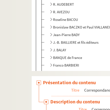
R. AUDEBERT
R. AVEZOU
Roseline BACOU
Bronislaw BACZKO et Paul VIALLANE
Jean-Pierre BADY
J.-B. BAILLIERE et fils éditeurs
J. BALAY
BANQUE de France
Franco BARBIERI
Évelyne BAROUX
Henri BAUDOIN
Présentation du contenu
Gabriel BEAUDEQUIN
Titre
Correspondan
Michèle BEAULIEU
Description du contenu
Claude BEDAT
Titre
Correspon