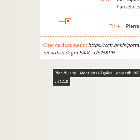
Pierre de BETHMANN
Pariset et 
Jac BELAUBRE
Michel BENISOVITCH
Titre
Pierr
Luc BENOIST
Madame Yves BENTATA
Citer ce document :
https://ccfr.bnf.fr/por
François-Xavier BENUSIGLIO
record=eadcgm:EADC:a79258195
Jean BERANGER
Pierre BERÈS
Plan du site
Mentions Légales
Accessibilit
Klaus BERGER
v 31.1.0
René BERGER
Georges BERGNER
Jean-Pierre BERNARD
Alfred G. BERTHOD
Thérèse BERTIN-Mourot
Aldo BERTINI