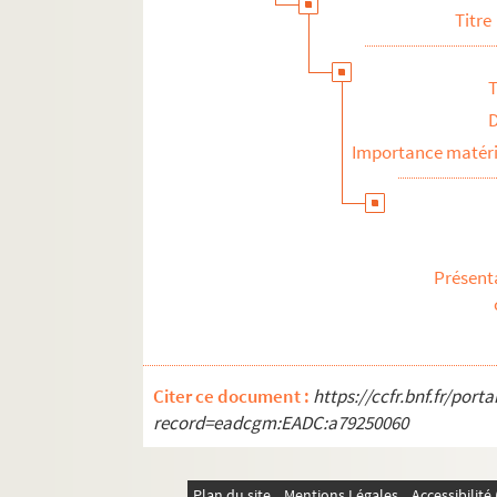
Titre
T
Importance matéri
Présent
Citer ce document :
https://ccfr.bnf.fr/por
record=eadcgm:EADC:a79250060
Plan du site
Mentions Légales
Accessibilit