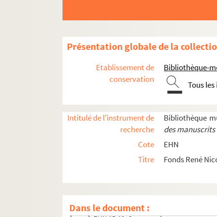
Présentation globale de la collecti
Etablissement de
Bibliothèque-m
conservation
Tous les
Intitulé de l'instrument de
Bibliothèque m
recherche
des manuscrits 
Cote
EHN
Titre
Fonds René Nic
EHN 1-30. Fonds de l'auteur
EHN 1-14. Écrits
Dans le document :