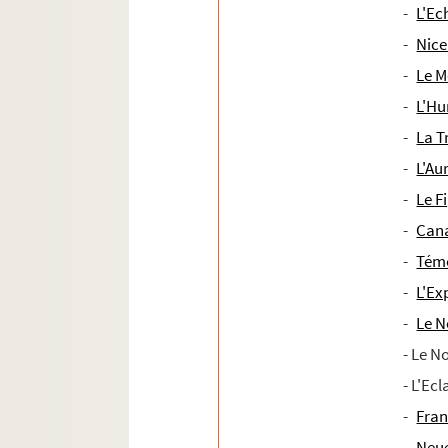
-
L'Ec
-
Nice
-
Le 
-
L'H
-
La T
-
L'Au
-
Le F
-
Can
-
Tém
-
L'Ex
-
Le N
- Le N
- L'Ecl
-
Fran
-
Neue