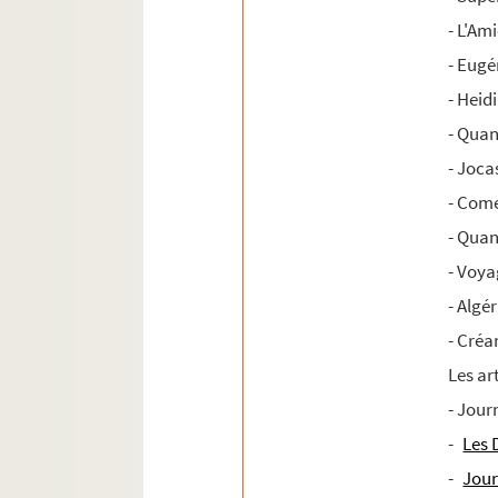
EHN 32. Archives de Louis Schittly
- L'Am
- Eug
- Heid
- Quan
- Joca
- Com
- Qua
- Voya
- Algé
- Créa
Les ar
- Jour
-
Les 
-
Jour