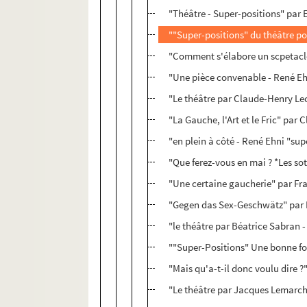
"Théâtre - Super-positions" par 
""Super-positions" du théâtre po
"Comment s'élabore un scpetacl
"Une pièce convenable - René E
"Le théâtre par Claude-Henry Lec
"La Gauche, l'Art et le Fric" par
"en plein à côté - René Ehni "su
"Que ferez-vous en mai ? *Les sott
"Une certaine gaucherie" par Fra
"Gegen das Sex-Geschwätz" par 
"le théâtre par Béatrice Sabran 
""Super-Positions" Une bonne fo
"Mais qu'a-t-il donc voulu dire ?
"Le théâtre par Jacques Lemarcha