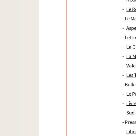
-
Le R
- Le M
-
Aspe
- Lett
-
La G
-
La 
-
Vale
-
Les
- Bull
-
Le P
-
Livr
-
Sud
- Pres
-
Libr