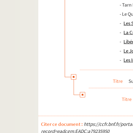
- Tarn
- Le Q
-
Les 
-
La C
-
Libé
-
Le J
-
Les 
Titre
S
Titre
Citer ce document :
https://ccfr.bnf.fr/por
record=eadcgm:EADC:a79235950