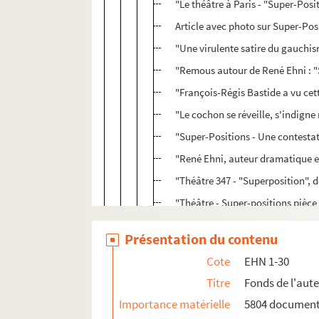
"Le théâtre à Paris - "Super-Pos
Article avec photo sur Super-Pos
"Une virulente satire du gauchi
"Remous autour de René Ehni : "S
"François-Régis Bastide a vu cet
"Le cochon se réveille, s'indigne
"Super-Positions - Une contesta
"René Ehni, auteur dramatique et 
"Théâtre 347 - "Superposition", 
"Théâtre - Super-positions pièce
"Avant-première "Super-position
Présentation du contenu
"Entretien - René Ehni est son p
Cote
EHN 1-30
"Aux antipodes : Ehni et Krejca
Titre
Fonds de l'aut
L'Amie rose
Importance matérielle
5804 documen
Eugènie Kopronime