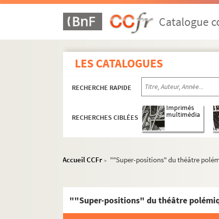
Catalogue co
LES CATALOGUES
RECHERCHE RAPIDE
Imprimés
multimédia
RECHERCHES CIBLÉES
EHN 1-30. Fonds de l'auteur
Accueil CCFr
""Super-positions" du théâtre polém
>
EHN 1-14. Écrits
EHN 15-18. Coupures de presse
""Super-positions" du théâtre polémiq
EHN 15. Critiques sur René Nicolas Ehni 
René Nicolas Ehni