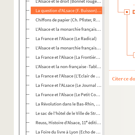
L'Alsace et le droit (Bonnet rouge, 1916)
La question d'ALsace (F. Buisson) (L'Etoile de Nancy)
Chiffons de papier (Ch. Pfister, Revue Historique, 191
L'Alsace et la monarchie française (Action française, 
La France et l'Alsace (Le Radical)
L'Alsace et la monarchie française (Gazette de Chate
La France et l'Alsace (La Frontière de Belfort)
L'Alsace et la non-française -Tablettes des Deux Char
La France et l'Alsace (L'Eclair de Montpellier)
Citer ce d
La France et l'ALsace (Le Journal du Loiret, Orléans)
La France et l'Alsace (Le Petit Comtois de Besançon)
La Révolution dans le Bas-Rhin, anecdotes ((?))
Le sac de l'hôtel de le Ville de Strasbourg (Annales ré
e
Reuss, Histoire d'Alsace, 11
édition (Bibliographie de
La Foire du livre à Lyon (Echo de Paris, 1916)