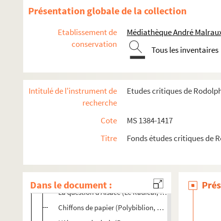
Un nouveau livre sur l'Alsace (Dépêche de Besançon, 
Présentation globale de la collection
Chiffons de papier (Revue chrétienne, 1915)
Etablissement de
Médiathèque André Malraux
Chiffons de papier (Evangile et Liberté, 1915)
conservation
Tous les inventaires
Renaissance provinciale (Libre Parole, 1916)
L'Alsace et la guerre de 1870 (Le Temps, 1916)
e
Reuss, Histoire d'ALsace, 6
édition (Polybiblion, 1916
Intitulé de l'instrument de
Etudes critiques de Rodolp
Chiffons de papier (Le Petit Parisien, 1915)
recherche
Annonce de la mort des derniers de M. Reuss à l'Acad
Cote
MS 1384-1417
France et ALsace (L'Evénement du Québec, 1915)
Titre
Fonds études critiques de 
Les morts glorieuses (La France de demain, 1915)
La question d'Alsace (Le Central républicain d'Aurilla
La France et l'Alsace (Manuel de l'instr. publ. 1916)
Dans le document :
Prés
La question d'Alsace (Le Radical, 1916)
Chiffons de papier (Polybiblion, 1915)