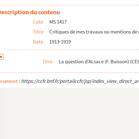
Description du contenu
6)
Cote
MS 1417
1916)
Titre
Critiques de mes travaux ou mentions de
Date
1913-1919
au-Gontier)
Titre
La question d'ALsace (F. Buisson) (L'E
entes)
ocument :
https://ccfr.bnf.fr/portailccfr/jsp/index_view_dire
volutionnaires)
 la France)