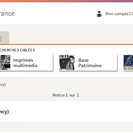
ulouse, 1916)
nis, 1916)
rance
Mon compte C
française, 1916)
portugaise (Odia, de Lisbonne (?) 1916)
égramme, de Nantes, 1916)
E
)
CHERCHES CIBLÉES
Imprimés
Base
multimédia
Patrimoine
ire)
ncy)
Notice
1 sur 1
915)
ncy)