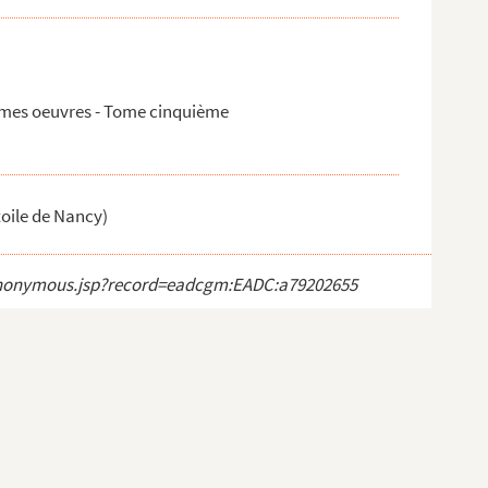
 mes oeuvres - Tome cinquième
toile de Nancy)
ct_anonymous.jsp?record=eadcgm:EADC:a79202655