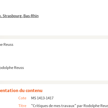
1915)
. Strasbourg, Bas-Rhin
)
he Reuss
émiedes sicences morales et politiques, 1915
Rodolphe Reuss
c, 1916)
entation du contenu
Cote
MS 1413-1417
Titre
"Critiques de mes travaux" par Rodolphe Reu