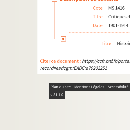
Cote
MS 1416
Titre
Critiques 
Date
1901-1914
Titre
Histoi
Citer ce document :
https://ccfr.bnf.fr/por
record=eadcgm:EADC:a79202251
Plan du site
Mentions Légales
Accessibilit
v 31.1.0