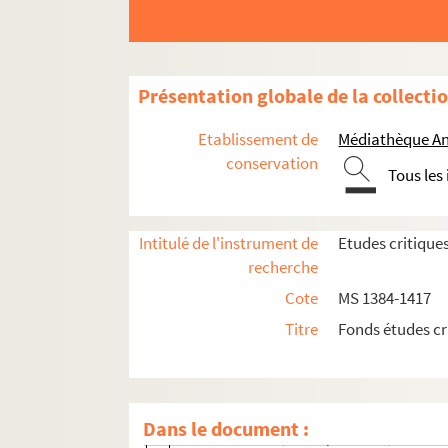
Frankreich (?) Elsass und General Zurlin
H. Hofstetter, Notes sur l'instruction p
Stiefelhagen, Die ersten Versuche zur Ei
Présentation globale de la collecti
J. Schneider, Zur Schulfrage (Kirchenbot
H. Roser, Catherine Zell (Témoignage, 1
Etablissement de
Médiathèque An
G. Lanson, Histoire d'Alsace (Matin, 191
conservation
Tous les
H. Albert, HIstoire d'Alsace (J. d'Alsace-
Gaston Deschamps, Histoire d'Alsace (L
Intitulé de l'instrument de
Etudes critique
André Hallays, Histoire d'Alsace (Journa
recherche
P. de Quirielle, Une vraie histoire d'Als
Cote
MS 1384-1417
A. Chuquet, Histoire d'Alsace (Revue Cri
Titre
Fonds études cr
Edm. Gerschel, Rodolphe Reuss (L'Alsaci
H. Potez, Histoire de l'Alsace (Echo du 
Ch. Pfister, Catherine Zell (Revue Critiq
Dans le document :
G. Delahache, Rodolphe Reuss, historien 