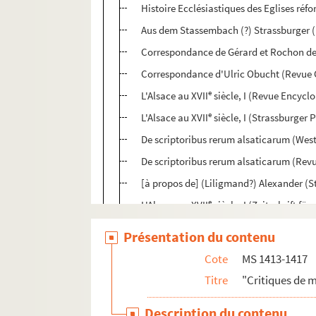
Histoire Ecclésiastiques des Eglises réf
Aus dem Stassembach (?) Strassburger (
Correspondance de Gérard et Rochon de
Correspondance d'Ulric Obucht (Revue 
e
L'Alsace au XVII
siècle, I (Revue Encycl
e
L'Alsace au XVII
siècle, I (Strassburger 
De scriptoribus rerum alsaticarum (West
De scriptoribus rerum alsaticarum (Revu
[à propos de] (Liligmand?) Alexander (S
e
L'Alsace au XVII
siècle, I (Zeitschrift fü
e
L'Alsace au XVII
siècle, tome II (Le Temp
Présentation du contenu
Jean Pierre Massenet (Journal d'Alsace)
Cote
MS 1413-1417
e
L'Alsace au XVII
siècle, tom. I. (Historis
Titre
"Critiques de 
De scriptoribus rerum alsaticarum (Histo
Description du contenu
De scriptoribus rerum alsaticarum (Deut