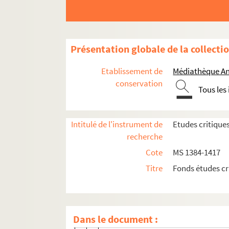
Présentation globale de la collecti
Etablissement de
Médiathèque An
conservation
MS 1384-1412. Etudes critiques de Rodolphe 
Tous les
MS 1413-1417. "Critiques de mes travaux" par 
MS 1413. Articles critiques sur les ouvra
Intitulé de l'instrument de
Etudes critique
recherche
MS 1414. Critiques sur mes travaux - To
Cote
MS 1384-1417
MS 1415. Critiques de mes travaux - Tome t
Titre
Fonds études cr
Articles sur moi dans les annales de l
Notices sur moi dans la Revue Alsacienn
Bibl. Municipale, Mémoires d'un Alsa
Dans le document :
Mémorial Reissar, I, p. 215