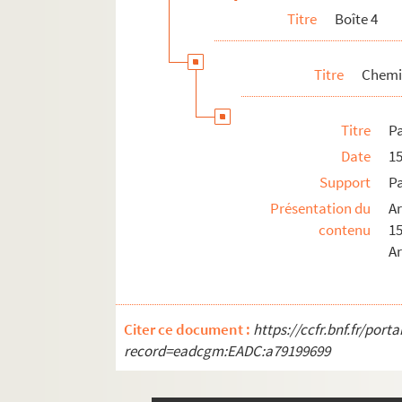
Titre
Boîte 4
Titre
Chemi
Titre
Pa
Date
15
Support
Pa
Présentation du
A
contenu
1
Ar
Citer ce document :
https://ccfr.bnf.fr/por
record=eadcgm:EADC:a79199699