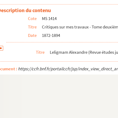
Description du contenu
Cote
MS 1414
te)
Titre
Critiques sur mes travaux - Tome deuxiè
Alsace)
Date
1872-1894
Titre
Leligmam Alexandre (Revue études ju
ocument :
https://ccfr.bnf.fr/portailccfr/jsp/index_view_dire