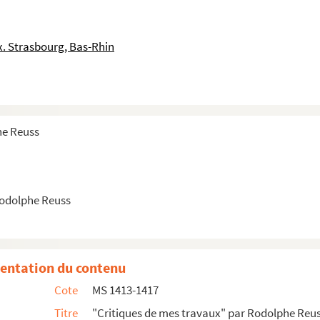
ligieux)
. Strasbourg, Bas-Rhin
acienne)
eraturzeitung)
Alsace)
thringische Zeitung)
he Reuss
lsace)
ralblatt)
Rodolphe Reuss
torique)
e)
entation du contenu
ht f. Geschichte wissenschaft)
Cote
MS 1413-1417
rtillerie)
Titre
"Critiques de mes travaux" par Rodolphe Reu