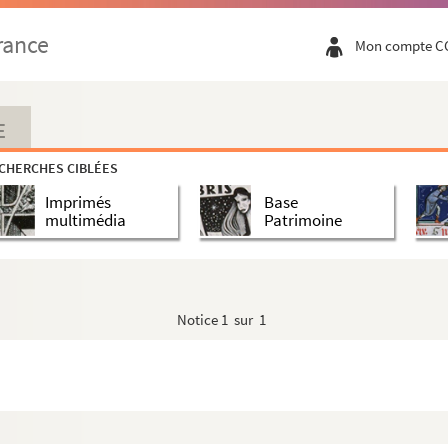
ace)
rance
Mon compte C
'Alsace)
E
CHERCHES CIBLÉES
ue d'Alsace)
Imprimés
Base
multimédia
Patrimoine
t)
t. d. Auslandes)
Notice
1 sur 1
 Mitteilungen)
t f. Geschichtswissenschaft)
ienne)