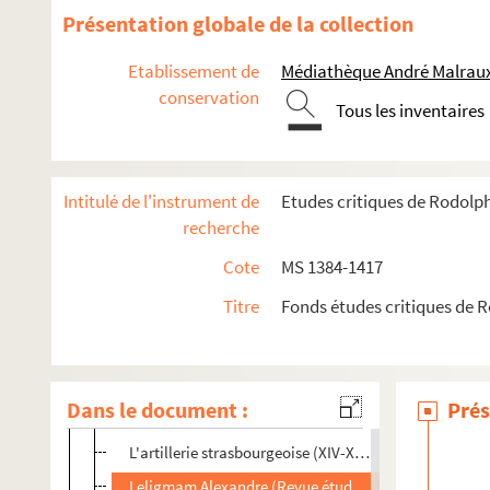
Notes sur l'Eglise française de Strasbourg (Progrès Re
Présentation globale de la collection
Notes sur l'Eglise française de Strasbourg (Express)
Etablissement de
Médiathèque André Malraux
Notes sur l'Eglise française de Strasbourg (Revue Als
conservation
Tous les inventaires
Notes sur l'Eglise française de Strasbourg (Theol. Lit
Notes sur l'Eglise française de Strasbourg (Journal d'
Notes sur l'Eglise française de Strasbourg (Elsass-Lo
Intitulé de l'instrument de
Etudes critiques de Rodolp
Notes sur l'Eglise française de Strasbourg (Temps)
recherche
Notes sur l'Eglise française de Strasbourg (Revue d'A
Cote
MS 1384-1417
Notes sur l'Eglise française de Strasbourg (Liter. Cent
Titre
Fonds études critiques de 
L'Alsace pendant la Révolution française, I (Revue his
L'Alsace pendant la Révolution française (Temps)
L'Alsace pendant la Révolution française (Revue Bleu
Dans le document :
Prés
L'Alsace pendant la Révolution française (Jahresberic
L'artillerie strasbourgeoise (XIV-XVII siècles, Revue d'A
Leligmam Alexandre (Revue études juives)