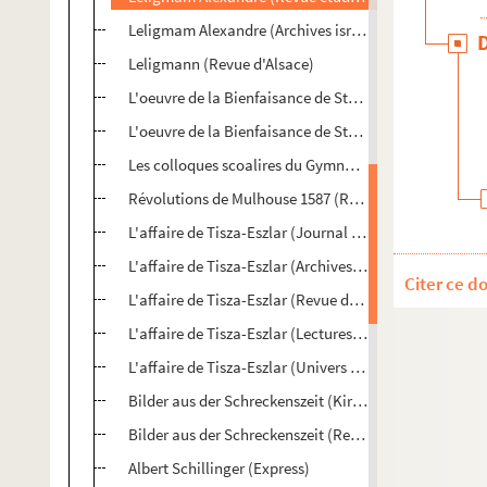
Leligmam Alexandre (Archives israëlites)
Leligmann (Revue d'Alsace)
L'oeuvre de la Bienfaisance de Strasbourg (Kirchenbo
L'oeuvre de la Bienfaisance de Strabsourg (Journal d'
Les colloques scoalires du Gymnase (Express)
Révolutions de Mulhouse 1587 (Revue Historique)
L'affaire de Tisza-Eszlar (Journal d'Alsace)
L'affaire de Tisza-Eszlar (Archives Israëlites)
Citer ce d
L'affaire de Tisza-Eszlar (Revue des études juives)
L'affaire de Tisza-Eszlar (Lectures israëlites)
L'affaire de Tisza-Eszlar (Univers israëlites)
Bilder aus der Schreckenszeit (Kirchenbote)
Bilder aus der Schreckenszeit (Revue Historique)
Albert Schillinger (Express)