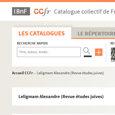
Chronique strasbourgeoise de J.J Meyer (Revue d'Als
Catalogue collectif de F
Ausfühlz-Beschreibung der Stadt-Strassburg (Revue d
Der DiebsKrieg im Elsass (Strassb. Zeitung)
Memorial d. Franciscus Reisseissen (Sybel, H. Z)
LES CATALOGUES
LE RÉPERTOIR
Soldat, moine et maître de danse (Revue d'Alsace)
RECHERCHE RAPIDE
RE
Tribulations d'un maître d'école de la Robertsau (Rev
Pierre Brully (Revue d'Alsace)
Pierre Brully (Hist. Zeitschrift)
Pierre Brully (Jahresbericht f. Geschichte wissenschaf
Accueil CCFr
Leligmam Alexandre (Revue études juives)
>
Strassburg im dreissig jarhrigen Kriege (Magazin f. Lit
Strassburg im dreissig jarhrigen Kriege (Historischen
Strassburg im dreissig jarhrigen Kriege (Jahresberich
Leligmam Alexandre (Revue études juives)
Reisseissen, Aufzeichnungen, 1627-1677 (Sybel, H.Z)
Reisseissen, Aufzeichnungen, 1627-1677 (Revue Alsac