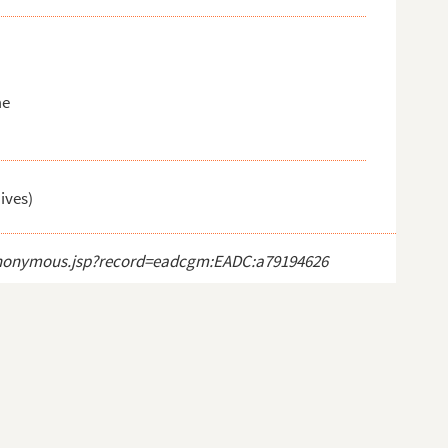
me
ives)
ct_anonymous.jsp?record=eadcgm:EADC:a79194626