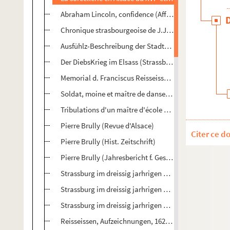
Abraham Lincoln, confidence (Affiches de Strasbourg
Chronique strasbourgeoise de J.J Meyer (Revue d'Als
Ausfühlz-Beschreibung der Stadt-Strassburg (Revue d
Der DiebsKrieg im Elsass (Strassb. Zeitung)
Memorial d. Franciscus Reisseissen (Sybel, H. Z)
Soldat, moine et maître de danse (Revue d'Alsace)
Tribulations d'un maître d'école de la Robertsau (Rev
Pierre Brully (Revue d'Alsace)
Citer ce d
Pierre Brully (Hist. Zeitschrift)
Pierre Brully (Jahresbericht f. Geschichte wissenschaf
Strassburg im dreissig jarhrigen Kriege (Magazin f. Lit
Strassburg im dreissig jarhrigen Kriege (Historischen
Strassburg im dreissig jarhrigen Kriege (Jahresberich
Reisseissen, Aufzeichnungen, 1627-1677 (Sybel, H.Z)