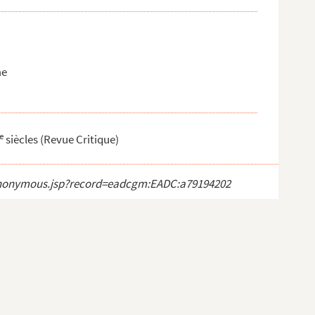
me
e
siècles (Revue Critique)
ct_anonymous.jsp?record=eadcgm:EADC:a79194202