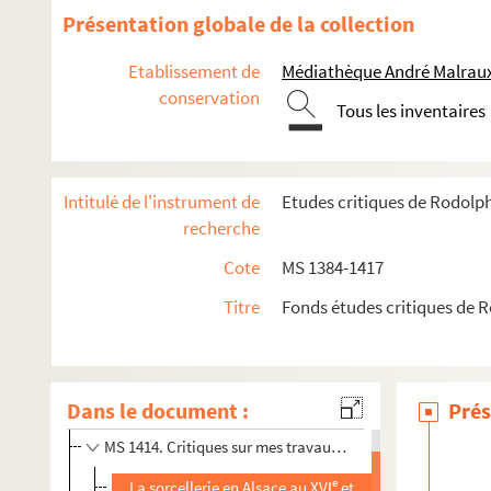
Présentation globale de la collection
Etablissement de
Médiathèque André Malraux
conservation
Tous les inventaires
Intitulé de l'instrument de
Etudes critiques de Rodolp
recherche
Cote
MS 1384-1417
Titre
Fonds études critiques de 
MS 1384-1412. Etudes critiques de Rodolphe Reuss
MS 1413-1417. "Critiques de mes travaux" par Rodolphe Reus
Dans le document :
Prés
MS 1413. Articles critiques sur les ouvrages, conférenc
MS 1414. Critiques sur mes travaux - Tome deuxième
e
e
La sorcellerie en Alsace au XVI
et XVII
siècles (Revue 