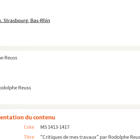
. Strasbourg, Bas-Rhin
he Reuss
Rodolphe Reuss
s
entation du contenu
es, etc., de Rodolphe Reuss
Cote
MS 1413-1417
Titre
"Critiques de mes travaux" par Rodolphe Reu
Critique)