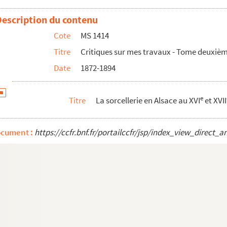
)
Description du contenu
ace)
Cote
MS 1414
'Alsace)
Titre
Critiques sur mes travaux - Tome deuxiè
Date
1872-1894
e
Titre
La sorcellerie en Alsace au XVI
et XVII
ue d'Alsace)
ocument :
https://ccfr.bnf.fr/portailccfr/jsp/index_view_dire
t)
t. d. Auslandes)
 Mitteilungen)
t f. Geschichtswissenschaft)