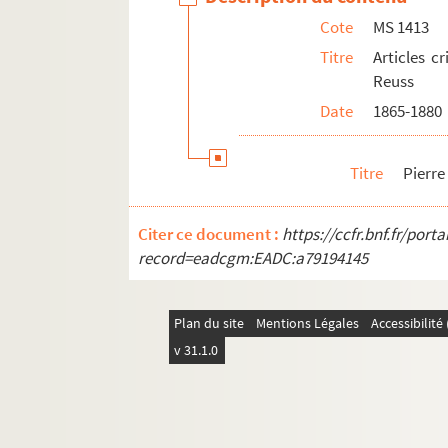
Cote
MS 1413
Titre
Articles c
Reuss
Date
1865-1880
Titre
Pierre
Citer ce document :
https://ccfr.bnf.fr/por
record=eadcgm:EADC:a79194145
Plan du site
Mentions Légales
Accessibilit
v 31.1.0