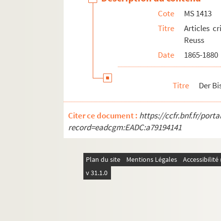
Cote
MS 1413
Titre
Articles c
Reuss
Date
1865-1880
Titre
Der Bi
Citer ce document :
https://ccfr.bnf.fr/por
record=eadcgm:EADC:a79194141
Plan du site
Mentions Légales
Accessibilit
v 31.1.0