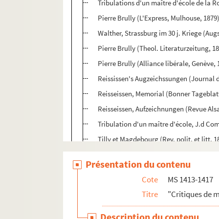
Tribulations d'un maître d'école de la R
Pierre Brully (L'Express, Mulhouse, 1879
Walther, Strassburg im 30 j. Kriege (Augs
Pierre Brully (Theol. Literaturzeitung, 1
Pierre Brully (Alliance libérale, Genève,
Reississen's Augzeichssungen (Journal d
Reisseissen, Memorial (Bonner Tageblatt
Reisseissen, Aufzeichnungen (Revue Als
Tribulation d'un maître d'école, J.d Co
Tilly et Magdebourg (Rev. polit. et litt. 1
L'affaire de Tisza-Ezlar (Rev. Alsac. 1883
Présentation du contenu
MS 1414. Critiques sur mes travaux - To
Cote
MS 1413-1417
MS 1415. Critiques de mes travaux - Tome
Titre
"Critiques de 
MS 1416. Critiques de mes travaux - Tom
Description du contenu
MS 1417. Critiques de mes travaux ou me