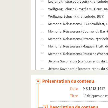
Legrand tir strasbourgeois (Kirchenbote
Wolfgang Schuch (Progrès religieux, 18
Wolfgang Schuch (Kirchenbote, 1877)
Memorial Reissessens (L. Centralblatt, L
Memorial Reissessens (Courrier du Bas-
Memorial Reissessens (Strassburger Zei
Memorial Reissessens (Magazin f. Litt. d
Memorial Reissessens (Deutsche Wochens
Jérome Savonarole (compte-rendu du J. 
Jérome Savonarole (compte-rendu du Ki
Der Diebskrieg im Elsass (Leipziger Zeit
Présentation du contenu
Memorial Reisseissens (Jenaër LIteratur
Cote
MS 1413-1417
Imlins Familienchronik (Augsb. Allg. Zei
Titre
"Critiques de 
Zer Gesch. des Strassb. Freischiesiens (A
Der DiebsKrieg im Elsass (Foss, Zehft f. G
Description du contenu