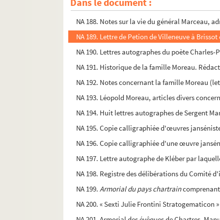
Dans le document :
NA 187. Vie et listes des ouvrages de Mr Dreux 
NA 188. Notes sur la vie du général Marceau, adr
NA 189. Lettre de Petion de Villeneuve à Brissot 
NA 190. Lettres autographes du poète Charles-Pie
NA 192. Notes concernant la famille Moreau (lettr
NA 193. Léopold Moreau, articles divers concern
NA 194. Huit lettres autographes de Sergent Ma
NA 195. Copie calligraphiée d'œuvres jansénist
NA 196. Copie calligraphiée d'une œuvre jansén
NA 197. Lettre autographe de Kléber par laquelle
NA 198. Registre des délibérations du Comité d'i
NA 199.
Armorial du pays chartrain
comprenant l
NA 200. « Sexti Julie Frontini Stratogematicon 
NA 201. Armorial des évêques de Chartres. Manus