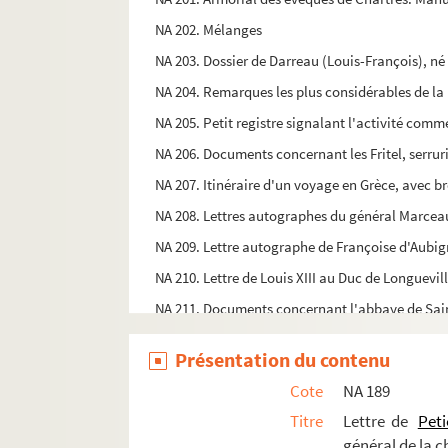
NA 202. Mélanges
NA 203. Dossier de Darreau (Louis-François), né
NA 204. Remarques les plus considérables de la 
NA 205. Petit registre signalant l'activité comm
NA 206. Documents concernant les Fritel, serrur
NA 207. Itinéraire d'un voyage en Grèce, avec b
NA 208. Lettres autographes du général Marcea
NA 209. Lettre autographe de Françoise d'Aubi
NA 210. Lettre de Louis XIII au Duc de Longuevill
NA 211. Documents concernant l'abbaye de Sai
NA 212. Mélanges
Présentation du contenu
NA 213. Mélanges
Cote
NA 189
NA 214. Recueil d'autographes
Titre
Lettre de
Peti
NA 215. Journal de Jean Parrault, curé de Vitr
général de la c