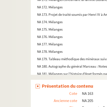
NA 172. Mélanges
NA 173. Projet de traité soumis par Henri IV à An
NA 174. Mélanges
NA 175. Mélanges
NA 176. Mélanges
NA 177. Mélanges
NA 178. Mélanges
NA 179. Tableau méthodique des minéraux suivant
NA 180. Autographe du général Marceau : Notes s
NA 181. Mélanges sur l'histoire d'Anet formés p
NA 182. Titres de propriétés de deux maisons, don
Présentation du contenu
NA 183. Documents sur la garde nationale de C
Cote
NA 163
NA 184. Elections générales et départementales (
Ancienne cote
NA 205
NA 185. Lettre de Sergent Marceau à Jules-Antoin