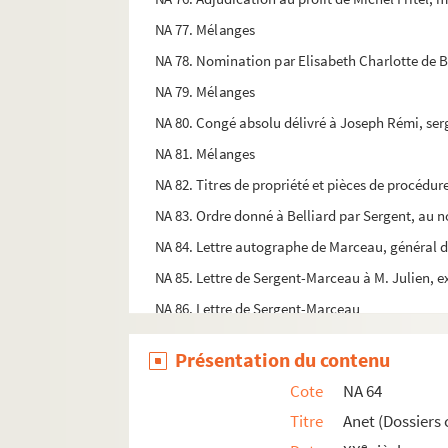
NA 77. Mélanges
NA 78. Nomination par Elisabeth Charlotte de Ba
NA 79. Mélanges
NA 80. Congé absolu délivré à Joseph Rémi, ser
NA 81. Mélanges
NA 82. Titres de propriété et pièces de procédur
NA 83. Ordre donné à Belliard par Sergent, au n
NA 84. Lettre autographe de Marceau, général de
NA 85. Lettre de Sergent-Marceau à M. Julien, ex
NA 86. Lettre de Sergent-Marceau
NA 86. Lettre de Sergent-Marceau à Joli, peintr
Présentation du contenu
NA 87. Mélanges
Cote
NA 64
NA 88. Mélanges
Titre
Anet (Dossiers
NA 89. Pièces diverses concernant Pasteur et Noë
e