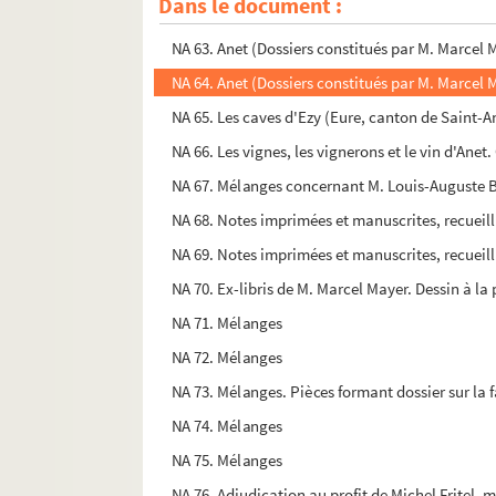
Dans le document :
NA 62. Eloge historique de Jeanne d'Arc, dite la 
NA 63. Anet (Dossiers constitués par M. Marcel 
NA 64. Anet (Dossiers constitués par M. Marcel 
NA 65. Les caves d'Ezy (Eure, canton de Saint-A
NA 66. Les vignes, les vignerons et le vin d'Anet.
NA 67. Mélanges concernant M. Louis-Auguste Bou
NA 68. Notes imprimées et manuscrites, recueillie
NA 69. Notes imprimées et manuscrites, recueilli
NA 70. Ex-libris de M. Marcel Mayer. Dessin à la
NA 71. Mélanges
NA 72. Mélanges
NA 73. Mélanges. Pièces formant dossier sur la 
NA 74. Mélanges
NA 75. Mélanges
NA 76. Adjudication au profit de Michel Fritel, m