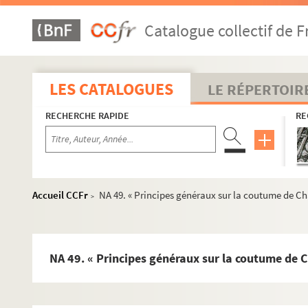
NA 14. Recueil de dix lettres adressées au marquis Jean-Bapti
Catalogue collectif de F
NA 15. Itinéraire de Paris à Rome et retour jusqu'à Vienne en 
NA 16. Correspondance d'André Félibien, écrite du 17 juin 1647 a
NA 17. Recueil de documents en français, italien, espagnol, m
LES CATALOGUES
LE RÉPERTOIR
NA 18. Recueil de 98 documents originaux et de copies (1630-
RECHERCHE RAPIDE
RE
NA 19. Recueil de documents d'information formé par André Fél
NA 20. Cahier, provenant des papiers d'André Félibien (Chartre
NA 21. Mélanges, provenant des papiers d'André Félibien (161
NA 22. Mélanges provenant des papiers de Jean-François Félibien
Accueil CCFr
NA 49. « Principes généraux sur la coutume de Cha
>
NA 23. « Abrégé historique des antiquitez de la ville et du com
e
NA 24. Histoire de la Cave à Gallot de Boncourtau 17
siècle, 
NA 25. Livre d'or de la Respectable Loge de la Simplicité à l'O
NA 49. « Principes généraux sur la coutume de Ch
NA 26. Bref de Rose-Croix accordé par le Grand Orient de Franc
NA 27. Cahiers de chansons recueillies à Anet