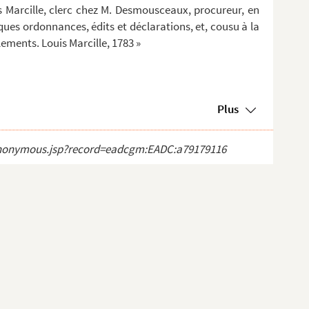
is Marcille, clerc chez M. Desmousceaux, procureur, en
lques ordonnances, édits et déclarations, et, cousu à la
glements. Louis Marcille, 1783 »
Plus
ct_anonymous.jsp?record=eadcgm:EADC:a79179116