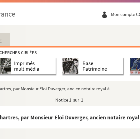
ste-Claude Des Ligneris, seigneur de Méréglise...
rance
Mon compte C
Dauphiné et journal de voyage d'André Félibie...
u 10 juillet 1649, alors qu'il était secrét...
anuscrits (64) et imprimés (12), provenant des...
E
1649), provenant des papiers du marquis de Font...
CHERCHES CIBLÉES
ibien en tant que secrétaire, de 1647 à 1649, ...
Imprimés
Base
s, mai 1619-Paris, 11 juin 1695), de l'Académ...
multimédia
Patrimoine
9-1695), membre de l'Académie des Inscriptions ...
 (Chartres, 1658 - Paris, 23 juin 1733), fil...
rtres, par Monsieur Eloi Duverger, ancien notaire royal à ...
té de Dreux », dédié à « Louis duc de Vendos...
Notice
1 sur 1
en fait, histoire des manœuvres de sorcelleri...
rient d'Anet (Eure-et-Loir), du 11 octobre 1...
artres, par Monsieur Eloi Duverger, ancien notaire royal à
e, sur la présentation du chapitre de l'Athén...