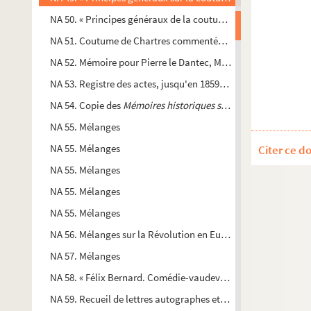
NA 50. « Principes généraux de la coutume de Chartres », de m
NA 51. Coutume de Chartres commentée par maître Claude-Oliv
NA 52. Mémoire pour Pierre le Dantec, Mathurin Jannet et Jea
NA 53. Registre des actes, jusqu'en 1859, de l'
Orphéon de Cha
NA 54. Copie des
Mémoires historiques sur l'abbaye de Coulom
NA 55. Mélanges
NA 55. Mélanges
Citer ce d
NA 55. Mélanges
NA 55. Mélanges
NA 55. Mélanges
NA 56. Mélanges sur la Révolution en Eure-et-Loir
NA 57. Mélanges
NA 58. « Félix Bernard. Comédie-vaudeville, en deux actes, pa
NA 59. Recueil de lettres autographes et actes d'évêques de 