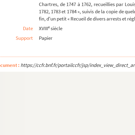
Chartres, de 1747 à 1762, recueillies par Lou
ême teneur que le manuscrit 49, suivis de « Mé...
1782, 1783 et 1784 », suivis de la copie de que
ier Guerton, avocat à Chartres, mort en 1763 ; e...
fin, d'un petit « Recueil de divers arrests et ré
n-Baptiste Charamond, prêtres, en vue de l'obte...
e
Date
XVIII
siècle
rtres
, société musicale de chanteurs, qui fon...
Support
Papier
bs et la terre de Nogent-le-Roi
, par Léonard de...
ocument :
https://ccfr.bnf.fr/portailccfr/jsp/index_view_dire
r M.M. A. Coudray et Fernand d'Argis, représen...
Chartres