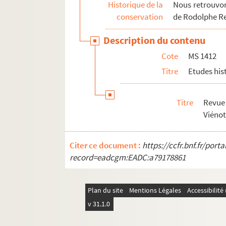
Historique de la
Nous retrouvons
conservation
de Rodolphe R
Description du contenu
Cote
MS 1412
Titre
Etudes his
Titre
Revue
Viénot
Citer ce document :
https://ccfr.bnf.fr/por
record=eadcgm:EADC:a79178861
Plan du site
Mentions Légales
Accessibilit
v 31.1.0