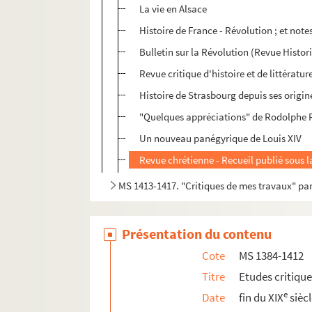
La vie en Alsace
Histoire de France - Révolution ; et not
Bulletin sur la Révolution (Revue Histor
Revue critique d'histoire et de littératur
Histoire de Strasbourg depuis ses origi
"Quelques appréciations" de Rodolphe R
Un nouveau panégyrique de Louis XIV
Revue chrétienne - Recueil publié sous 
MS 1413-1417. "Critiques de mes travaux" p
Présentation du contenu
Cote
MS 1384-1412
Titre
Etudes critiqu
e
Date
fin du XIX
sièc