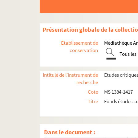
MS 1396. Etudes historiques, littéraires, r
MS 1397. Etudes historiques, littéraires, r
MS 1398. Etudes historiques, littéraires et
Présentation globale de la collecti
MS 1399. Etudes historiques et critiques pu
MS 1400. Etudes historiques, littéraires e
Etablissement de
Médiathèque An
MS 1401. Etudes historiques et critiques 
conservation
Tous les
MS 1402. Etudes historiques et critiques p
MS 1403. Etudes historiques et critiques p
Intitulé de l'instrument de
Etudes critique
MS 1404. Etudes historiques et critiques p
recherche
MS 1405. Etudes historiques et critiques p
Cote
MS 1384-1417
MS 1406. Etudes historiques et critiques p
Titre
Fonds études cr
MS 1407. Etudes historiques et critiques p
MS 1408. Etudes historiques et critiques p
MS 1409. Etudes historiques et critiques p
Dans le document :
MS 1410. Etudes historiques et critiques p