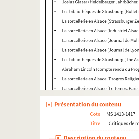
Josias Glaser (Heidelberger Jahrbücher,
Les bibliothèques de Strasbourg (Bullet
La sorcellerie en Alsace (Strassburger Z
La sorcellerie en Alsace (Industriel Alsa
La sorcellerie en Alsace (Journal de Mul
La sorcellerie en Alsace (Journal de Lyon
Les bibliothèques de Strasbourg (The A
Abraham Lincoln (compte rendu du Prog
La sorcellerie en Alsace (Progrès Religie
La sorcellerie en Alsace (Le Temps, Paris
Abraham Lincoln (compte rendu des Affi
Présentation du contenu
Mémoires d'un commis-négociant (J. de
Cote
MS 1413-1417
La sorcellerie en Alsace (Christianisme 
Titre
"Critiques de 
Mémoire d'un commis (Affiches de Stras
Les bibliothèques de Strasbourg (Rivista
Description du contenu