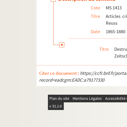
Chronique de Meyer (Journal de Mulhou
Cote
MS 1413
Chronique de Meyer (Affiches de Strasbo
Titre
Articles c
Reuss
Chronique de Meyer (Magazin f. Litt. des
Date
1865-1880
Ausführl. Beselreibungen Strassburgs (J
Les statuts de l'Université de Strasbourg
Titre
Destr
Der DiebsKrieg im Elsass (Journal de Mu
Zeitsc
Der DiebsKrieg im Elsass (Journal d'Alsa
Der DiebsKrieg im Elsass (Industriel Als
Citer ce document :
https://ccfr.bnf.fr/por
Der DiebsKrieg im Elsass (Strassburger 
record=eadcgm:EADC:a79177330
Jérome Savonarole (compte rendu de l'I
Jérome Savonarole (1875) (comte-rendu 
Plan du site
Mentions Légales
Accessibilit
Zur Geschichte des Strassb. Freischiesse
v 31.1.0
Zur Geschichte des Strassb. Freischiess
Legrand tir strasbourgeois (Kirchenbote