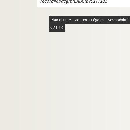
record=eadcgm:EADC:a79177102
Plan du site
Mentions Légales
Accessibilit
v 31.1.0