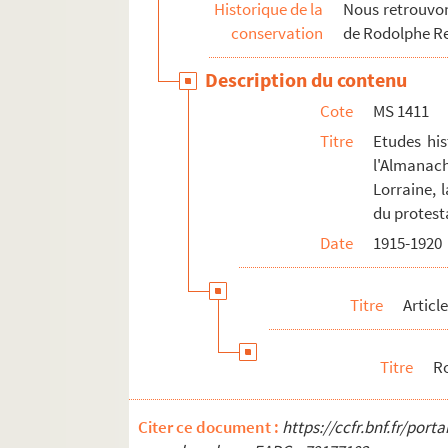
Historique de la
Nous retrouvons
conservation
de Rodolphe R
Description du contenu
Cote
MS 1411
Titre
Etudes his
l'Almanach
Lorraine, l
du protest
Date
1915-1920
Titre
Articl
Titre
Ro
Citer ce document :
https://ccfr.bnf.fr/por