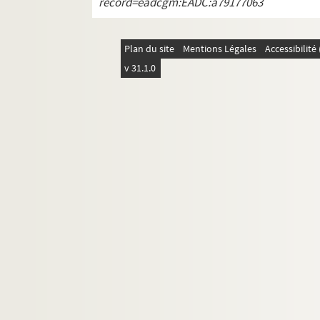
record=eadcgm:EADC:a79177063
Courteault, Journal de Jean Vallier, 
de Boislisle, Mémoires du maréchal 
Plan du site
Mentions Légales
Accessibilit
Brown Scott, The Declaration of Ind
v 31.1.0
Brown Scott, The armed neutralities
Brown Scott, The Declaration of Ind
A. Stern, Geschichte Europas, tom. II
Comnène, La Dobrogea essai histor
Munier-Iolains, Le cardinal Collier
Hubert, Dépêches de Blumendorf à 
Gagliardi, Anteil der Schweizer an de
De Meyer, Les premières controverse
Bonnefon, Mémoires de L.H. de Lomén
Hillemacher, Les Germains devant l'h
Tournour-Aumont, Etudes cartograph
A. Rufer, Der Voelkerbundsgedanke u