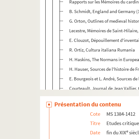
Rapports sur les Mémoires du cardina
B. Schmidt, England and Germany (
G. Orton, Outlines of medieval histo
Lecestre, Mémoires de Saint-Hilaire,
E. Clouzot, Dépouillement d'inventai
R. Ortiz, Cultura italiana Rumania
H. Haskins, The Normans in Europea
H. Hauser, Sources de l'histoire de F
E. Bourgeois et L. André, Sources de 
Courteault, Journal de Jean Vallier, 
Corwin, French policy and the Allian
Présentation du contenu
Ed. Rott, Représentation diplomatiqu
Cote
MS 1384-1412
Mourret, Histoire générale de l'Eglis
Titre
Etudes critiqu
Renaudet, Préréforme et humanisme
e
Date
fin du XIX
sièc
F. Puaux, Défenseurs de la souverain