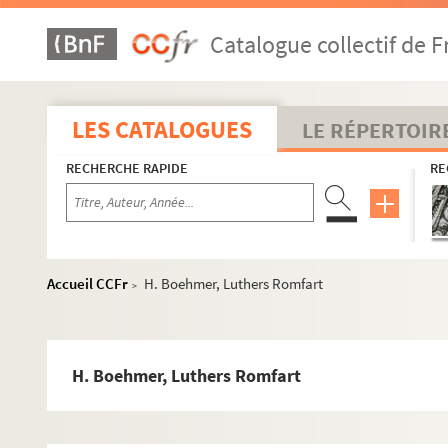
J. Gottschieck, Luthers Theologie
Catalogue collectif de F
E. Waitz, Georg Waitz, ein Lebens : u. Charakterbi
J. Viénot, Promenades à travers le Paris des marty
P. Blok, Geschiedenis van de nederlandsche Volk, t.
LES CATALOGUES
LE RÉPERTOIR
J. Pannier, Jonas Hambraeus
RECHERCHE RAPIDE
RE
H. Rinn u. Jüngst, Kirchengeschichtliches Lesebu
K. Heussi, Kompendium der Kirchengeschichte, 3
K. Heussi, Abriss der Kirchengeschichte
J. Anglade, La bataille de Muret (1213)
Accueil CCFr
H. Boehmer, Luthers Romfart
>
L. Olschki, Der ideale Mittelpunkt Frankreichs im 
J. Ficker, Kreusbüchlein von Graf Sigismund von
Castellion, Séb. Traite des hérétiques, éd. par A. O
H. Boehmer, Luthers Romfart
Baudrillart et Martin , Histoire de France
P. Feyel, Histoire contemporaine (1815-1913)