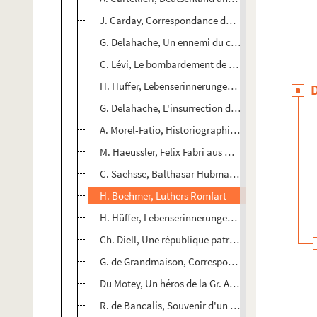
J. Carday, Correspondance du maréchal de Vivonne 
G. Delahache, Un ennemi du cardinal Collier
C. Lévi, Le bombardement de Lichtenberg en 1870
H. Hüffer, Lebenserinnerungen, (?)
G. Delahache, L'insurrection de Strasbourg en 183
A. Morel-Fatio, Historiographie de Charles-Quint, 
M. Haeussler, Felix Fabri aus Ulm
C. Saehsse, Balthasar Hubmain als Theologe
H. Boehmer, Luthers Romfart
H. Hüffer, Lebenserinnerungen (Rev. de l'hist. des 
Ch. Diell, Une république patricienne, Venise
G. de Grandmaison, Correspondance du comte de l
Du Motey, Un héros de la Gr. Armée, Hulot de Coll
R. de Bancalis, Souvenir d'un annexé