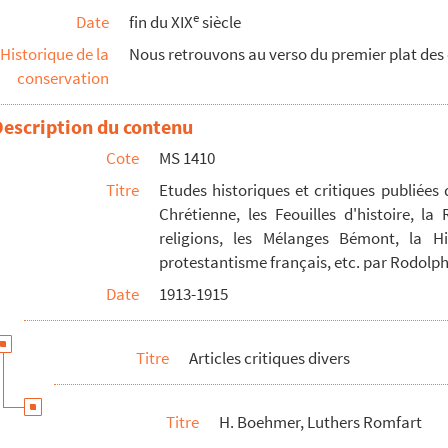
e
Date
fin du XIX
siècle
relative à l'expédition de Messine, tom. I
Historique de la
Nous retrouvons au verso du premier plat des o
conservation
Description du contenu
6
Cote
MS 1410
tom. I
Titre
Etudes historiques et critiques publiées
Chrétienne, les Feouilles d'histoire, l
religions, les Mélanges Bémont, la Hist
protestantisme français, etc. par Rodolp
Date
1913-1915
religions)
Titre
Articles critiques divers
a forest, tom. VI
ard
Titre
H. Boehmer, Luthers Romfart