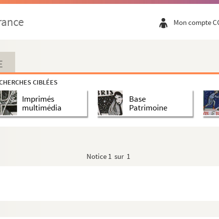
rance
Mon compte C
ld
rs
e
 I (2
édition)
E
CHERCHES CIBLÉES
ch
Imprimés
Base
e
édition
multimédia
Patrimoine
M.A
Notice
1 sur 1
 Hohenlohe
livet