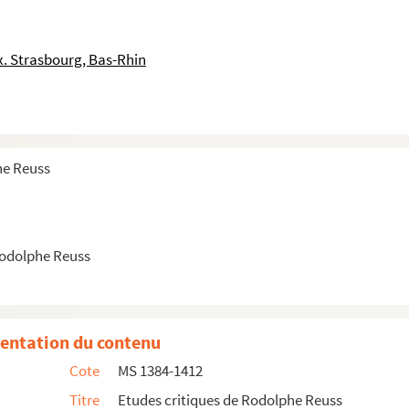
nzen
. Strasbourg, Bas-Rhin
m M-A
eformation
gsgeschichte
sberg
he Reuss
trad. Jeanmaire
 Colmars
on, tom. II
Rodolphe Reuss
e
 France au XVII
siècle, tome I
entation du contenu
X
Cote
MS 1384-1412
Titre
Etudes critiques de Rodolphe Reuss
ndel der Jahrhunderte, Rede