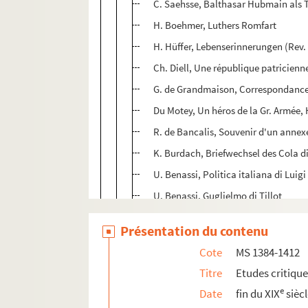
C. Saehsse, Balthasar Hubmain als 
H. Boehmer, Luthers Romfart
H. Hüffer, Lebenserinnerungen (Rev. d
Ch. Diell, Une république patricienn
G. de Grandmaison, Correspondance d
Du Motey, Un héros de la Gr. Armée, 
R. de Bancalis, Souvenir d'un annex
K. Burdach, Briefwechsel des Cola di 
U. Benassi, Politica italiana di Luigi
U. Benassi, Guglielmo di Tillot
P. Albin, La guerre allemande : d'Ag
Présentation du contenu
MS 1411. Etudes historiques et critiques 
Cote
MS 1384-1412
MS 1412. Etudes historiques par Rodolph
Titre
Etudes critiqu
MS 1413-1417. "Critiques de mes travaux" p
e
Date
fin du XIX
sièc