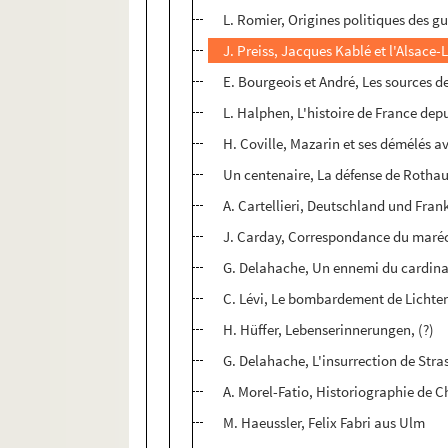
L. Romier, Origines politiques des gue
J. Preiss, Jacques Kablé et l'Alsace-
E. Bourgeois et André, Les sources de
L. Halphen, L'histoire de France dep
H. Coville, Mazarin et ses démélés a
Un centenaire, La défense de Rothau
A. Cartellieri, Deutschland und Fra
J. Carday, Correspondance du maréch
G. Delahache, Un ennemi du cardinal
C. Lévi, Le bombardement de Lichte
H. Hüffer, Lebenserinnerungen, (?)
G. Delahache, L'insurrection de Str
A. Morel-Fatio, Historiographie de C
M. Haeussler, Felix Fabri aus Ulm