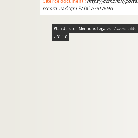
Citer ce document :
https://ccfr.bnf.fr/por
record=eadcgm:EADC:a79176591
Plan du site
Mentions Légales
Accessibilit
v 31.1.0