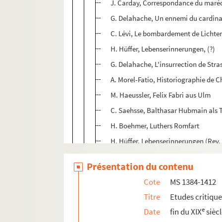
J. Carday, Correspondance du maréch
G. Delahache, Un ennemi du cardinal
C. Lévi, Le bombardement de Lichte
H. Hüffer, Lebenserinnerungen, (?)
G. Delahache, L'insurrection de Str
A. Morel-Fatio, Historiographie de C
M. Haeussler, Felix Fabri aus Ulm
C. Saehsse, Balthasar Hubmain als 
H. Boehmer, Luthers Romfart
H. Hüffer, Lebenserinnerungen (Rev. d
Ch. Diell, Une république patricienn
Présentation du contenu
G. de Grandmaison, Correspondance d
Cote
MS 1384-1412
Du Motey, Un héros de la Gr. Armée, 
Titre
Etudes critiqu
R. de Bancalis, Souvenir d'un annex
e
Date
fin du XIX
sièc
K. Burdach, Briefwechsel des Cola di 