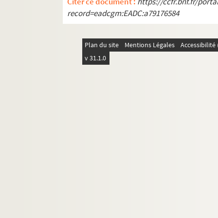
Citer ce document :
https://ccfr.bnf.fr/por
record=eadcgm:EADC:a79176584
Plan du site
Mentions Légales
Accessibilit
v 31.1.0