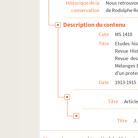
Historique de la
Nous retrouvons
U. Benassi, Politica italiana di Luigi
conservation
de Rodolphe R
U. Benassi, Guglielmo di Tillot
Description du contenu
P. Albin, La guerre allemande : d'Ag
Cote
MS 1410
MS 1411. Etudes historiques et critiques 
Titre
Etudes his
MS 1412. Etudes historiques par Rodolph
Revue Hist
Revue des 
MS 1413-1417. "Critiques de mes travaux" p
Mélanges Bé
d'un prote
Date
1913-1915
Titre
Articl
Titre
J.