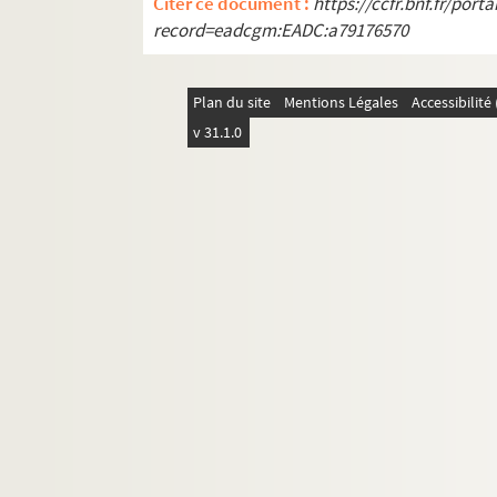
Citer ce document :
https://ccfr.bnf.fr/por
U. Benassi, Politica italiana di Luigi
record=eadcgm:EADC:a79176570
U. Benassi, Guglielmo di Tillot
P. Albin, La guerre allemande : d'Ag
Plan du site
Mentions Légales
Accessibilit
MS 1411. Etudes historiques et critiques 
v 31.1.0
MS 1412. Etudes historiques par Rodolph
MS 1413-1417. "Critiques de mes travaux" p