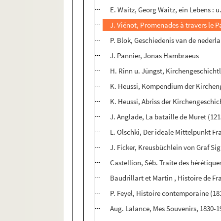
E. Waitz, Georg Waitz, ein Lebens : u
J. Viénot, Promenades à travers le P
P. Blok, Geschiedenis van de nederlan
J. Pannier, Jonas Hambraeus
H. Rinn u. Jüngst, Kirchengeschicht
K. Heussi, Kompendium der Kircheng
K. Heussi, Abriss der Kirchengeschic
J. Anglade, La bataille de Muret (121
L. Olschki, Der ideale Mittelpunkt F
J. Ficker, Kreusbüchlein von Graf 
Castellion, Séb. Traite des hérétiques
Baudrillart et Martin , Histoire de F
P. Feyel, Histoire contemporaine (18
Aug. Lalance, Mes Souvenirs, 1830-1