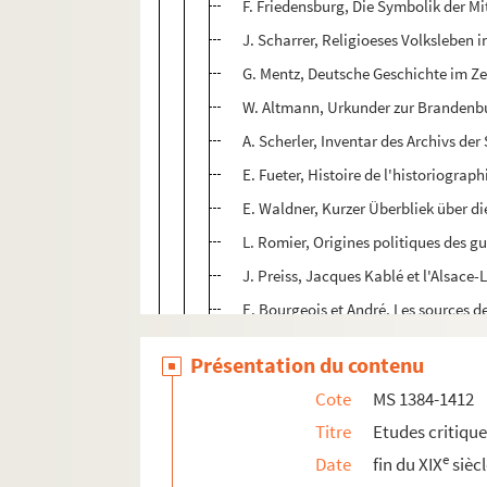
F. Friedensburg, Die Symbolik der M
J. Scharrer, Religioeses Volksleben 
G. Mentz, Deutsche Geschichte im Ze
W. Altmann, Urkunder zur Brandenb
A. Scherler, Inventar des Archivs de
E. Fueter, Histoire de l'historiogra
E. Waldner, Kurzer Überbliek über d
L. Romier, Origines politiques des gue
J. Preiss, Jacques Kablé et l'Alsace-
E. Bourgeois et André, Les sources de
L. Halphen, L'histoire de France dep
Présentation du contenu
H. Coville, Mazarin et ses démélés a
Cote
MS 1384-1412
Un centenaire, La défense de Rothau
Titre
Etudes critiqu
A. Cartellieri, Deutschland und Fra
e
Date
fin du XIX
sièc
J. Carday, Correspondance du maréch