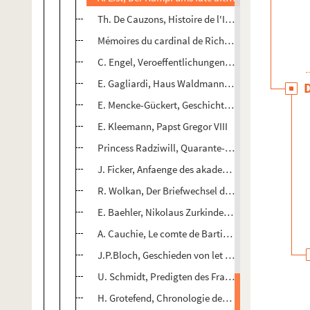
Th. De Cauzons, Histoire de l'Inquisition en France
Mémoires du cardinal de Richelieu, tome III
C. Engel, Veroeffentlichungen aus dem Stadtarchi
E. Gagliardi, Haus Waldmann von Zürich, tom. II
E. Mencke-Gückert, Geschichtschreitug der Refor
E. Kleemann, Papst Gregor VIII
Princess Radziwill, Quarante-cinq années de ma 
J. Ficker, Anfaenge des akademischen Studiums i
R. Wolkan, Der Briefwechsel des Ronoa Silvio Picci
E. Baehler, Nikolaus Zurkinden von Bern (1506-15
A. Cauchie, Le comte de Bartians (Belgiord?) et se
J.P.Bloch, Geschieden von let Nederlandsche Volk
U. Schmidt, Predigten des Franziskaners P. Stepha
H. Grotefend, Chronologie des deutschen Mittelal