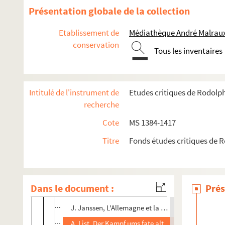
Maxwell Scott, The life of Mme de la RocheJaquel
Présentation globale de la collection
L. Vié, Les biens nationaux dans le district de Tou
Etablissement de
Médiathèque André Malraux
P. Delarue, Un aumônier des chouans du district d
conservation
Tous les inventaires
P. Delarue, Michel-Aug. Hamon, curé intrus de la 
F. Evrard ; Les subsistances en céréales dans l'Eur
Dom H. Leclercq, Les Martyrs, la Révolution 2792-
Intitulé de l'instrument de
Etudes critiques de Rodolp
F. Vermale, La franc-maçonnerie savoisienne à l'
recherche
Osmont et Provins, La légende de Naundorff
Cote
MS 1384-1417
H. BLoch, Die Staufischen Kaiser Wahlen und. di
Titre
Fonds études critiques de 
W. Thenius, Die Anfaenge des stehenden Heeres i
W. Thum, Die Rekrutierung der saechsischen Armee
Bourilly et Vindry, Mémoires de Guillaume et Martin 
Dans le document :
Prés
P. Block, Geschichte der Niederlande üb. von Hout
J. Janssen, L'Allemagne et la Réforme, tom. VIII, tr
A. List, Der Kampf ums fate alte Recht (is Wartenb