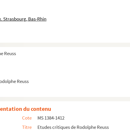
ein
louse
. Strasbourg, Bas-Rhin
e Dol
Broladre
e
1794
he Reuss
époque révolutionnaire
e Entstehung des Kurfürstentums
Rodolphe Reuss
n Kursachsen
 nater August II
du Bellai, T. III
entation du contenu
rouw, T. V
Cote
MS 1384-1412
ad. E. Paris
Titre
Etudes critiques de Rodolphe Reuss
erg)