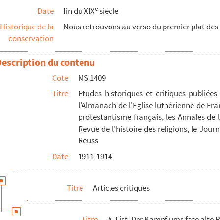
e
Date
fin du XIX
siècle
, tom. II
Historique de la
Nous retrouvons au verso du premier plat des o
conservation
v von Colmar, II
Description du contenu
mation u. Gegenreformation
Cote
MS 1409
Titre
Etudes historiques et critiques publiées
l'Almanach de l'Eglise luthérienne de Franc
vie
protestantisme français, les Annales de l'
n Strassburg
Revue de l'histoire des religions, le Jour
lamini, II
Reuss
88)
Date
1911-1914
s papiers à Milan
édit.
, 2
Titre
Articles critiques
n Fridolin
ters
Titre
A. List, Der Kampf ums fate alte 