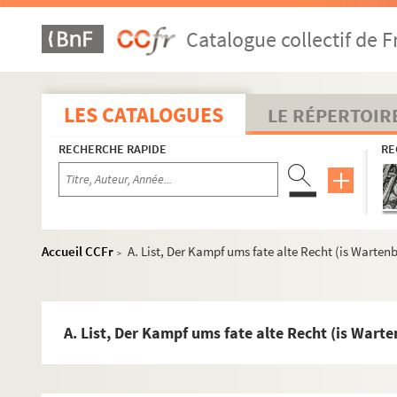
de Rilly, Une page de l'histoire d'Alsace : le barm
Catalogue collectif de F
M. Windstoetter, Etude sur la Théologie germani
E. Richter, Conrad Engelbert Oelsner u. die Revol
A. Cartellieri, Flucht Verhoer und Hinrichtung Lu
LES CATALOGUES
LE RÉPERTOIR
D. Goldschmidt, Auteur de Strasbourg assiégé
RECHERCHE RAPIDE
RE
Th. Bitterauf, Geschichte der franzoesische Revol
G. Noël, Au temps des volontaires, 1792
A. Godard, Le procès du 9 thermidor
P. Flament, Lettres inédites de F. Grimaud, 1793-1
Accueil CCFr
A. List, Der Kampf ums fate alte Recht (is Warten
>
J. Moisan, La propriété ecclésiastique dans le Mo
G. Broche, Un soldat de la première République : 
P. de Pradel-Lamage, Le pillage des biens nation
A. List, Der Kampf ums fate alte Recht (is Wart
Enquêtes sur la Révolution dans la Côte d'Or, III-I
E. Monzèle, La contribution patriotique dans un