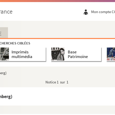
 d'Oysonville
rance
Mon compte C
que
ution
dwigs XVI (nach Oelser)
E
CHERCHES CIBLÉES
ution
Imprimés
Base
multimédia
Patrimoine
794
berg)
rbihan
Notice
1 sur 1
(Bruyès?)
aux
enberg)
V
e commune de la Haute Garonne