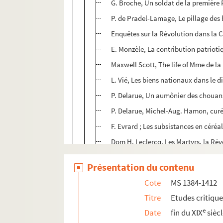
G. Broche, Un soldat de la première 
P. de Pradel-Lamage, Le pillage des
Enquêtes sur la Révolution dans la Cô
E. Monzèle, La contribution patrio
Maxwell Scott, The life of Mme de l
L. Vié, Les biens nationaux dans le d
P. Delarue, Un aumônier des chouans
P. Delarue, Michel-Aug. Hamon, curé 
F. Evrard ; Les subsistances en céréa
Dom H. Leclercq, Les Martyrs, la Ré
F. Vermale, La franc-maçonnerie sav
Présentation du contenu
Osmont et Provins, La légende de N
Cote
MS 1384-1412
H. BLoch, Die Staufischen Kaiser W
Titre
Etudes critiqu
W. Thenius, Die Anfaenge des stehe
e
Date
fin du XIX
sièc
W. Thum, Die Rekrutierung der saech