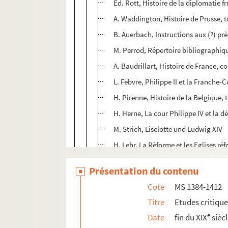
Ed. Rott, Histoire de la diplomatie f
A. Waddington, Histoire de Prusse, t
B. Auerbach, Instructions aux (?) pr
M. Perrod, Répertoire bibliographiq
A. Baudrillart, Histoire de France, 
L. Febvre, Philippe II et la Franche-
H. Pirenne, Histoire de la Belgique, 
H. Herne, La cour Philippe IV et la 
M. Strich, Liselotte und Ludwig XIV
H. Lehr, La Réforme et les Eglises ré
E. Stengel, Die Immunitaet in Deutsc
Présentation du contenu
H. Bresslau, Das tausendjaehr. Jubi
Cote
MS 1384-1412
A. Wahl, Robespierre, ein Vortrag
Titre
Etudes critiqu
P. Lebrethon, Documents pour l'hist
e
Date
fin du XIX
sièc
G. Weill, La France sous la monarchi