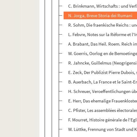
C. Brinkmann, Wirtschafts : und Ve
N. Jorga, Breve Storia dei Rumani
R. Sohm, Die fraenkische Reichs : u
L. Febvre, Notes sur la Réforme et l
A. Brabant, Das Heil. Roem. Reich im 
W. Goerris, Oorlog en de Bemoetingen
R. Jahncke, Guillelmus (Neogrigensis?
E. Zeck, Der Publizist Pierre Dubois
B. Auerbach, La France et le Saint-
H. Schreuer, Veroeffentlichungen ü
E. Herr, Das ehemalige Frauenkloste
C. Pfister, Les assemblées électorale
F. Mourret, Histoire générale de l'Egl
W. Lüttke, Frennung von Stadt und K