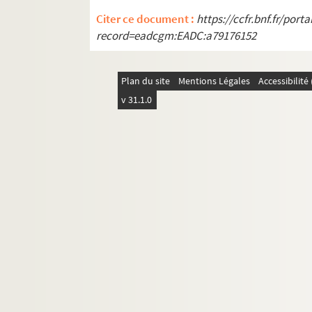
H. Lehr, La Réforme et les Eglises ré
Citer ce document :
https://ccfr.bnf.fr/por
E. Stengel, Die Immunitaet in Deutsc
record=eadcgm:EADC:a79176152
H. Bresslau, Das tausendjaehr. Jubi
A. Wahl, Robespierre, ein Vortrag
Plan du site
Mentions Légales
Accessibilit
P. Lebrethon, Documents pour l'hist
v 31.1.0
G. Weill, La France sous la monarchi
P. de Kermaingant, Souvenirs du marq
de Rilly, Une page de l'histoire d'Als
M. Windstoetter, Etude sur la Théol
E. Richter, Conrad Engelbert Oelsner
A. Cartellieri, Flucht Verhoer und H
D. Goldschmidt, Auteur de Strasbour
Th. Bitterauf, Geschichte der franzo
G. Noël, Au temps des volontaires, 1
A. Godard, Le procès du 9 thermidor