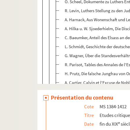
O. Scheel, Dokumente zu Luthers En
R. Levin, Luthers Stellung zu den Ju
A. Harnack, Aus Wonenschaft und L
A. Hilka u. W. Sjoederhielm, Die Disci
C. Baeumker, Anteil des Elsass an d
L. Schmidt, Geschichte der deutsche
G. Wagner, Über die Standesverhältn
R. Parisot, Tables des Annales de l'E
H. Prutz, Die falsche Jungfrau von O
A. Cartier, Calvin et l'Excuse de No
Registres du COnseil de Genève, tom
Présentation du contenu
M. Deloche, La maison du cardinal d
Cote
MS 1384-1412
J. Lemoine, Correspondance du chev
Titre
Etudes critiqu
L. Lecestre, Mémoires de Saint-Hilai
e
Date
fin du XIX
sièc
J. Dierauer, Geschichte der Schweize