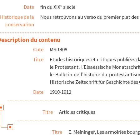
e
Date
fin du XIX
siècle
le série
Historique de la
Nous retrouvons au verso du premier plat des o
 et XIV, tom. I
conservation
Bas
Dr J. Ursu Bucuresti
Description du contenu
ienne
Cote
MS 1408
Titre
Etudes historiques et critiques publiées d
le Protestant, l'Elsaessische Monatsschrift
ische Welt
le Bulletin de l'histoire du protestantis
iers de Montbéliard
Historische Zeitschrift für Geschichte d
Date
1910-1912
arnace
Titre
Articles critiques
siècles)
Titre
E. Meininger, Les armoiries bour
IV, 1