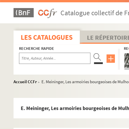
P. Fournier, Etudes sur le décret de Burchard de 
Catalogue collectif de F
O. Canz, Philipp Fontana, Erzbischof von Ravenn
O. Cartellieri, Philipp der Kühne von Burgund
M. Janssen, Jakob Fugger, der Reiche, tom. I
LES CATALOGUES
LE RÉPERTOIR
J. Sieber, Zur Geschichte des Reichsmatrikelwese
RECHERCHE RAPIDE
RE
A. Walther, Die Angaende Karls V
R. Steinert, Das Territorium der Stadt Mülhausen
J. Cordy, Correspondance du maréchal de Vivorne
Ch. Pfister, Les testaments des Pillards et Basin
Accueil CCFr
E. Meininger, Les armoiries bourgeoises de Mulh
>
A. Cartellieri, Philipp II August, tom. III
P. Braun, Der Beichtrater der H. Elisabeth, Konra
A. Hauck, Kirchengeschichte Deutschlands, tom. V
E. Meininger, Les armoiries bourgeoises de Mul
G. Brand, Wirtschaftsbücher zweier Pfarrhaeuser i
K. Holl, Luther und das landesherrliche Kirchenr