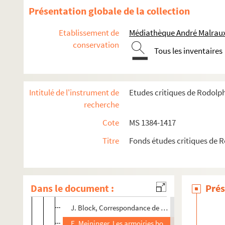
N. Jorga, Geschichte des Osmanischen Reiches, t
Présentation globale de la collection
J. François, L'Eglise et la sorcellerie
Etablissement de
Médiathèque André Malraux
A. Meyer, Relations d'Erasme et Luther
conservation
Tous les inventaires
K. Zickendraht, Der Streit zwischen Erasmus u. Lu
H. Humbertclaude, Erasme et Luther
U. Stutz, Der Erzbischof von. Mainz und. die deu
Intitulé de l'instrument de
Etudes critiques de Rodolp
M. Merores, Gaëta im frühen Mittelalter
recherche
Z. Shifter, Margrave Hubert Pallavicini (im 13 Jhrd
Cote
MS 1384-1417
J. Nistor, Auswaertige Handelsbeziehungen der M
Titre
Fonds études critiques de 
Th. Carlyle, Oliver Cromwell, trad. Barthélémy, to
te
L. von Ranke Geschichte Wallensteins, 6
Auff
Ch. Borgeaud, Histoire de l'Université de Genève, 
Dans le document :
Prés
J. Longnon, Livre de la conqueste de l'Amorée
J. Block, Correspondance de Leicester et des Ho
E. Meininger, Les armoiries bourgeoises de Mulho