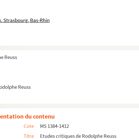
om. IV
. Strasbourg, Bas-Rhin
ther
tsche Koenigswahl
he Reuss
t)
oldau (XIV-XVI Jhrdt)
Rodolphe Reuss
m. I
tom. II
entation du contenu
Cote
MS 1384-1412
stman
Titre
Etudes critiques de Rodolphe Reuss
sue