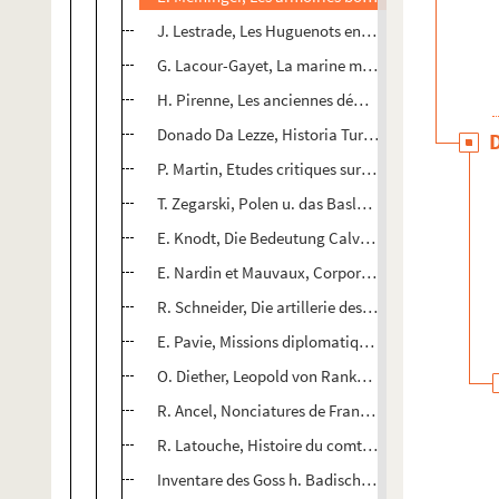
J. Lestrade, Les Huguenots en Comminges, nouvel
G. Lacour-Gayet, La marine militaire sous Louis XIII
H. Pirenne, Les anciennes démocraties des Pays-
Donado Da Lezze, Historia Turchesca (1300-1514) 
P. Martin, Etudes critiques sur la Suisse méroving
T. Zegarski, Polen u. das Basler Conzil
E. Knodt, Die Bedeutung Calvins f. die protestant
E. Nardin et Mauvaux, Corporations d'arts et mét
R. Schneider, Die artillerie des Mittelalters
E. Pavie, Missions diplomatiques du baron de Ch
O. Diether, Leopold von Ranke als Politiker
R. Ancel, Nonciatures de France : Paul IV
e
e
R. Latouche, Histoire du comté du Maine (X
et XI
Inventare des Goss h. Badischen Landes Archives, 