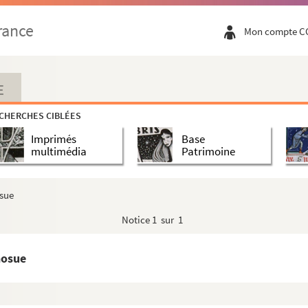
Worms
rance
Mon compte C
a
E
ns (1422-1521)
CHERCHES CIBLÉES
Imprimés
Base
multimédia
Patrimoine
 sur Candie
osue
Notice
1 sur 1
d v. Marburg
, 1
hosue
.n.Leipzig Kreis
egiment