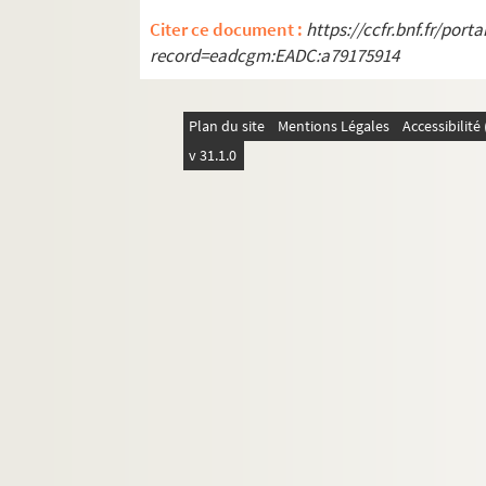
Citer ce document :
https://ccfr.bnf.fr/por
record=eadcgm:EADC:a79175914
Plan du site
Mentions Légales
Accessibilit
v 31.1.0