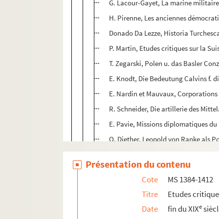
G. Lacour-Gayet, La marine militaire s
H. Pirenne, Les anciennes démocrat
Donado Da Lezze, Historia Turchesca
P. Martin, Etudes critiques sur la S
T. Zegarski, Polen u. das Basler Conz
E. Knodt, Die Bedeutung Calvins f. d
E. Nardin et Mauvaux, Corporations 
R. Schneider, Die artillerie des Mittel
E. Pavie, Missions diplomatiques d
O. Diether, Leopold von Ranke als Po
R. Ancel, Nonciatures de France : Pa
Présentation du contenu
R. Latouche, Histoire du comté du M
Cote
MS 1384-1412
Inventare des Goss h. Badischen Land
Titre
Etudes critiqu
H. Hallwich, Fünf Bücher Geschichte
e
Date
fin du XIX
sièc
G. Hanoteaux, Jeanne d'Arc