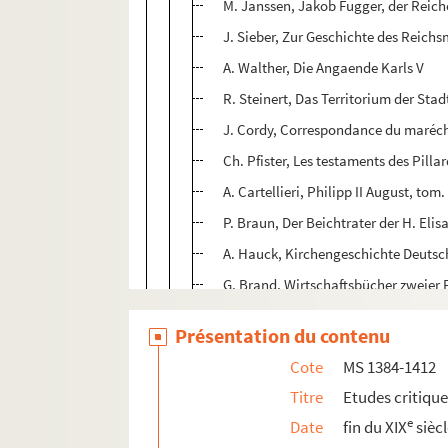
M. Janssen, Jakob Fugger, der Reiche
J. Sieber, Zur Geschichte des Reich
A. Walther, Die Angaende Karls V
R. Steinert, Das Territorium der Sta
J. Cordy, Correspondance du maréch
Ch. Pfister, Les testaments des Pilla
A. Cartellieri, Philipp II August, tom. 
P. Braun, Der Beichtrater der H. Eli
A. Hauck, Kirchengeschichte Deutsch
G. Brand, Wirtschaftsbücher zweier P
K. Holl, Luther und das landesherrl
Présentation du contenu
N. Jorga, Geschichte des Osmanisch
Cote
MS 1384-1412
J. François, L'Eglise et la sorcellerie
Titre
Etudes critiqu
A. Meyer, Relations d'Erasme et Luth
e
Date
fin du XIX
sièc
K. Zickendraht, Der Streit zwischen 