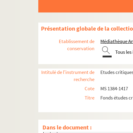
Joh. Jakob, Witter und sein Loh des Han
Alsaciens au siège de la Bastille
Administrateurs civils et militaires dans
Présentation globale de la collecti
Histoire d'une ville picarde, Saint-Valér
Etablissement de
Médiathèque An
Un Genevois d'autrefois, H. A. Gosse (17
conservation
Tous les
Le procès de Guillaume Pellicier
M. de Feuquières et les ministre de Metz
Intitulé de l'instrument de
Etudes critique
Le culte protestant à Saint-Thomas du l
recherche
Articles critiques
Cote
MS 1384-1417
Bulletins de la Révolution et de l'Em
Titre
Fonds études cr
Bulletins de la Révolution et de l'Em
Bulletins de la Révolution et de l'Em
e
A. Chuquet, Etudes et portraits, 3
sé
Dans le document :
K. Fritzsche, Das Individuum in der 