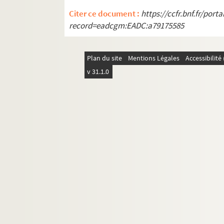
K. Hoede, Das Raetsel der Rolande
Citer ce document :
https://ccfr.bnf.fr/por
F. Mouret, Histoire générale de l'Eglis
record=eadcgm:EADC:a79175585
W. Schraub, Jordan von Osnabrück 
J. Vaesen et B. de Mandrot, Lettres d
Plan du site
Mentions Légales
Accessibilit
Baguenault de Puchesse, Lettres de 
v 31.1.0
A. de Chambrier, Henri de Mirmand et
P. Marichal, Mémoires du amréchal d
M. Lemos, Ribeiro Sanches, a sua vi
Bibliographie lorraine, 1909-1910
P. Heitz, Drueke geiste Lieder von Th
H. von Schubert, Reich und Reforma
F. Mouret, Histoire générale de l'Egli
W. Cohn, Die normannisch-sizilische
L. Hartmann, Geschichte Italiens im M
P. Fournier, Etudes sur le décret de