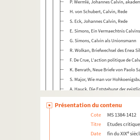
P. Wermlé, Johannes Calvin, akadem
H. von Schubert, Calvin, Rede
S. Eck, Johannes Calvin, Rede
E. Simons, Ein Vermaechtnis Calvin
G. Simons, Calvin als Unionsmann
R. Wolkan, Briefwechsel des Enea Sil
F. De Crue, L'action politique de Ca
K. Benrath, Neue Briefe von Paolo S
S. Major, Wie man vor Hohkoenigsbu
A. Hauck, Die Entstehung der geistli
F. Graefe, Die Publicistik unt. Kais Fr
Présentation du contenu
Stanilas Mnémon, La Conspiration d
Cote
MS 1384-1412
C. Perroud, Nouveau fragment des 
Titre
Etudes critiqu
M. H. Williams, Le règne de Robespie
e
Date
fin du XIX
sièc
J. Combet, La société populaire de 