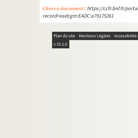
A. Dépreaux, Carnet d'étapes du se
Citer ce document :
https://ccfr.bnf.fr/por
G.A. Thierry, Conspirateurs et gens d
record=eadcgm:EADC:a79175261
Boissy d'Anglas, Louis XVII et ses de
O. Beuve, Souvenirs d'un prêtre réfr
Plan du site
Mentions Légales
Accessibilit
F. Goss, Alter zur Kirchenpolitik Ge
v 31.1.0
C. Coignet, L'évolution du protestan
H. Lehr, Protestants d'autrefois : su
e
L. Duflot, Un orateur au XVI
siècle :
Souvenirs et fragments du marquis d
P. Lebrethon, Documents relatifs à J
MS 1408. Etudes historiques et critiques p
MS 1409. Etudes historiques et critiques p
MS 1410. Etudes historiques et critiques p
MS 1411. Etudes historiques et critiques 