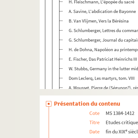
H. Fleischmann, L'épopée du sacré
A. Savine, L'abdication de Bayonne
B. Van Vlijmen, Vers la Bérésina
G. Schlumberger, Lettres du comm
G. Schlumberger, Journal du capita
H. de Dohna, Napoléon au printemp
E. Fischer, Das Patriciat Heinrichs III 
W. Stubbs, Germany in the lutter mi
Dom Leclerq, Les martyrs, tom. VIII
A. Mousset, Pierre de (Ségunon?), r
Foucher de Careil, Descartes, la prin
Présentation du contenu
J. Drehmann, Papst Les IX und die S
Cote
MS 1384-1412
H. Gerdes, Geschichte der Hohenstauf
Titre
Etudes critiqu
K. Staehling Francis, Walsingham u. 
e
Date
fin du XIX
sièc
J. de Boislile, Mémoriaux du Conseil