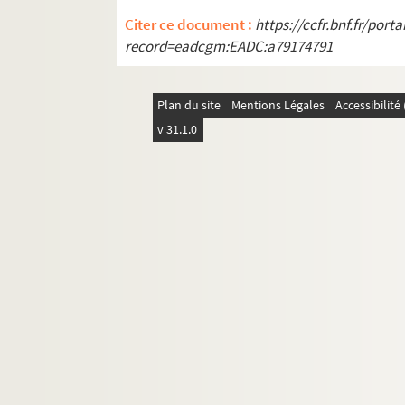
A. Waddington, Le Grand Electeur Fr
Citer ce document :
https://ccfr.bnf.fr/por
G. Hirelle, Documents sur le protestan
record=eadcgm:EADC:a79174791
R. Davidsohn, Geschichte von Florenz
R. Davidsohn, Forschungen z. Geschic
Plan du site
Mentions Légales
Accessibilit
G. Loesche, Luther, Melanchthon, Ca
v 31.1.0
H. Hauser, Les sources de l'histoire 
A. Scherler, Die Herren von Hattstatt
A. Fortin, Les croisades
J. Bourlon, Les assemblées au clergé
G. Planque, L'histoire du catholicis
T. van Riemsdijk, Tresorie an cancel
J. Eggen, Invold van Zuid-Nederlan
E. Lerch, Der Bernische Commercienr
F. Arnheim, Luise Ulrike von Schwede
P. Herre, Barbara Blomberg