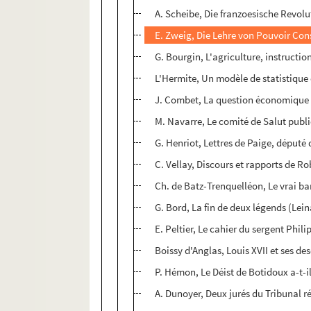
A. Scheibe, Die franzoesische Revolu
E. Zweig, Die Lehre von Pouvoir Con
G. Bourgin, L'agriculture, instruction
L'Hermite, Un modèle de statistique
J. Combet, La question économique 
M. Navarre, Le comité de Salut publ
G. Henriot, Lettres de Paige, député
C. Vellay, Discours et rapports de Ro
Ch. de Batz-Trenquelléon, Le vrai ba
G. Bord, La fin de deux légends (Lein
E. Peltier, Le cahier du sergent Phili
Boissy d'Anglas, Louis XVII et ses de
P. Hémon, Le Déist de Botidoux a-t-il
A. Dunoyer, Deux jurés du Tribunal r