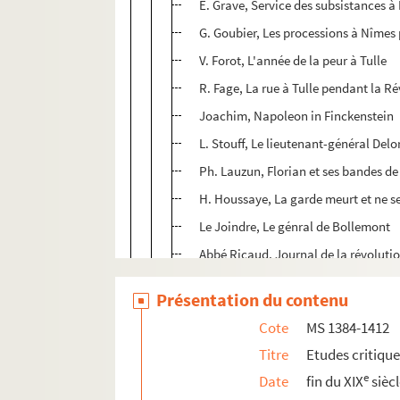
E. Grave, Service des subsistances à
G. Goubier, Les processions à Nîmes 
V. Forot, L'année de la peur à Tulle
R. Fage, La rue à Tulle pendant la R
Joachim, Napoleon in Finckenstein
L. Stouff, Le lieutenant-général Delo
Ph. Lauzun, Florian et ses bandes de
H. Houssaye, La garde meurt et ne s
Le Joindre, Le génral de Bollemont
Abbé Ricaud, Journal de la révolutio
Abbé Ricaud, Les suspects des Haut
Présentation du contenu
Dom Louis David, Les seize carméli
Cote
MS 1384-1412
Abbé Uzureau, Diverses plaquettes 
Titre
Etudes critiqu
G. D'Avenel, Lettres du cardinal Maza
e
Date
fin du XIX
sièc
L. Pastor, Die Reise des Cardinal Lui