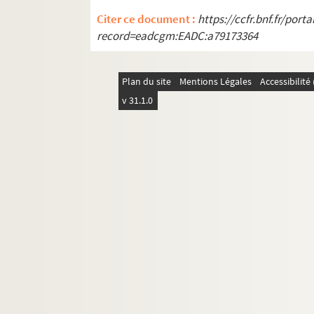
Dalhmann-Waitz, Quellenkunde der d
Citer ce document :
https://ccfr.bnf.fr/por
de Beauriez, Robert-le-Fort et les or
record=eadcgm:EADC:a79173364
E. Wauer, Entstehung und Ausbreitu
e
Abbé Uzureau, Andegasiana, 5
séri
Plan du site
Mentions Légales
Accessibilit
P. Boissonnade, Industrie en Langu
v 31.1.0
G. Dalgado, Du Sommeil lucide par l
E. Rott, Histoire de la représentation
J. de Boislisle, Mémoriaux du Conseil
A. Franz, Die Kolonisation des Missis
A. Lasserre, Participation collectiv
E. Seraphim, Geschichte von Livland,
A. Dierauer, Geschichte der Schweize
L. de Contenson, Mémoires du comte 
Inventare des Grossh. Badischen Land
L. Nardin, Jacques Foillet