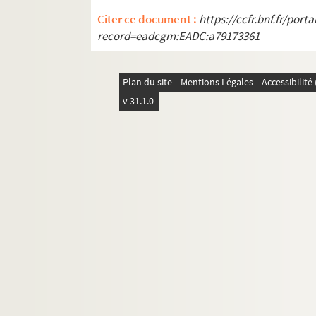
G. des Marez, Luttes sociales à Bru
Citer ce document :
https://ccfr.bnf.fr/por
P. Frédéricq, Corpus documentorum In
record=eadcgm:EADC:a79173361
A. Bachmann, Geschichte Boehmens,
Dalhmann-Waitz, Quellenkunde der d
Plan du site
Mentions Légales
Accessibilit
de Beauriez, Robert-le-Fort et les or
v 31.1.0
E. Wauer, Entstehung und Ausbreitu
e
Abbé Uzureau, Andegasiana, 5
séri
P. Boissonnade, Industrie en Langu
G. Dalgado, Du Sommeil lucide par l
E. Rott, Histoire de la représentation
J. de Boislisle, Mémoriaux du Conseil
A. Franz, Die Kolonisation des Missis
A. Lasserre, Participation collectiv
E. Seraphim, Geschichte von Livland,
A. Dierauer, Geschichte der Schweize