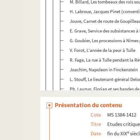
M. Billard, Les tombeaux des rois sou
H. Labroue, Jacques Pinet (convent
Jouve, Carnet de route de Goupillea
E. Grave, Service des subsistances à
G. Goubier, Les processions à Nîmes 
V. Forot, L'année de la peur à Tulle
R. Fage, La rue à Tulle pendant la R
Joachim, Napoleon in Finckenstein
L. Stouff, Le lieutenant-général Delo
Ph. Lauzun, Florian et ses bandes de
H. Houssaye, La garde meurt et ne s
Présentation du contenu
Le Joindre, Le génral de Bollemont
Cote
MS 1384-1412
Abbé Ricaud, Journal de la révolutio
Titre
Etudes critiqu
Abbé Ricaud, Les suspects des Haut
e
Date
fin du XIX
sièc
Dom Louis David, Les seize carméli