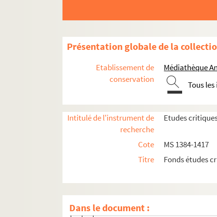
Lettres relatives à la Bibliothèque muni
Les Kellermann et l'origine strasbourge
La tolérance dans les Pays-Bas espagnol
Présentation globale de la collecti
Notice nécrologique sur M. Auguste Him
Etablissement de
Médiathèque An
Articles critiques
conservation
Tous les
Bulletin de la Révolution et de l'Emp
Bulletin de la Révolution et de l'Emp
Intitulé de l'instrument de
Etudes critique
Bulletin de la Révolution et de l'Emp
recherche
Ugureau, Andegoriana, tom. 6-7 [à vé
Cote
MS 1384-1417
Salvemini, La Rivoluzione francese
Titre
Fonds études cr
E. Duprat, La grande peur à Chatea
A. Leroux, L'assistance hospitalière
Savine et Bournand, Le 9 thermidor
Dans le document :
H. Camon, La guerre napoléonienne