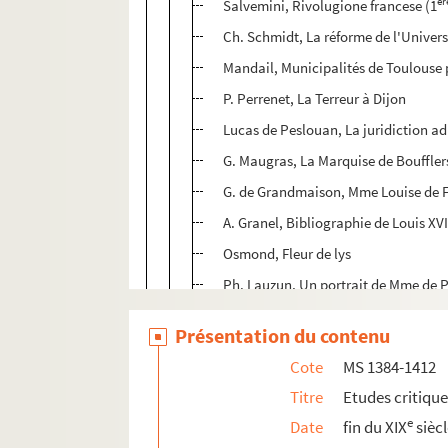
èr
Salvemini, Rivolugione francese (1
Ch. Schmidt, La réforme de l'Univers
Mandail, Municipalités de Toulouse 
P. Perrenet, La Terreur à Dijon
Lucas de Peslouan, La juridiction ad
G. Maugras, La Marquise de Boufflers 
G. de Grandmaison, Mme Louise de 
A. Granel, Bibliographie de Louis XV
Osmond, Fleur de lys
Ph. Lauzun, Un portrait de Mme de 
M. Billard, Les tombeaux des rois sou
Présentation du contenu
H. Labroue, Jacques Pinet (convent
Cote
MS 1384-1412
Jouve, Carnet de route de Goupillea
Titre
Etudes critiqu
E. Grave, Service des subsistances à
e
Date
fin du XIX
sièc
G. Goubier, Les processions à Nîmes 