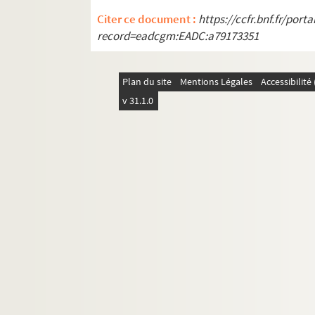
M. Doumic, La franc-maçonnerie est-e
Citer ce document :
https://ccfr.bnf.fr/por
F. Gess, Akten zur Kirchenpolitik Ge
record=eadcgm:EADC:a79173351
W. Kisky, Die Domkapitel im XIV. u. X
Rivoire, Registres du Conseil de Gen
Plan du site
Mentions Légales
Accessibilit
P. Bourgin, Les Archives pontificales
v 31.1.0
A. Malet, Cours d'histoire, temps m
A. Schrader et Gallouédec, Géograph
Ward and Prother, The thirty years 
Cauchie, Rapport sur les travaux du
O. de Pillement, Ostgoten, das Ende 
G. des Marez, Luttes sociales à Bru
P. Frédéricq, Corpus documentorum In
A. Bachmann, Geschichte Boehmens,
Dalhmann-Waitz, Quellenkunde der d
de Beauriez, Robert-le-Fort et les or