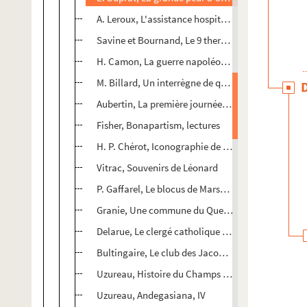
A. Leroux, L'assistance hospitalière à Limoges
Savine et Bournand, Le 9 thermidor
H. Camon, La guerre napoléonienne
M. Billard, Un interrègne de quelques heures
Aubertin, La première journée de Napoléon
Fisher, Bonapartism, lectures
H. P. Chérot, Iconographie de Bourdaloue
Vitrac, Souvenirs de Léonard
P. Gaffarel, Le blocus de Marseille
Granie, Une commune du Quercy pendant la Révo
Delarue, Le clergé catholique en Bretagne, II.
Bultingaire, Le club des Jacobins de Metz
Uzureau, Histoire du Champs des Martyrs
Uzureau, Andegasiana, IV