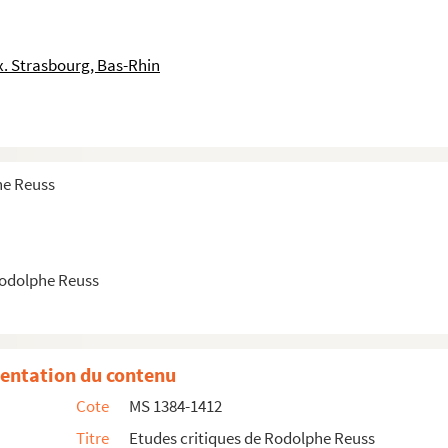
. Strasbourg, Bas-Rhin
szeit
asbourg
ueur de Valmy
he Reuss
République des Provinces Unies (1648-1713)
Rodolphe Reuss
entation du contenu
Cote
MS 1384-1412
Titre
Etudes critiques de Rodolphe Reuss